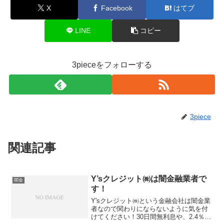
X
Facebook
はてブ
LINE
コピー
3pieceをフォローする
3piece
関連記事
Y’sクレジット㈱は闇金融業者で
闇金
す！
Y'sクレジット㈱という金融会社は闇金業
者なので関わりにならないように気を付
けてください！30日間無利息や、2.4％～