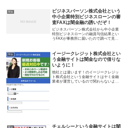
17.16％の金利で最大800万円の大型おま
とめローン、即日振込対応など条件の良
い事ばっかり書いていますが、すべてウ
ビジネスパーソン株式会社という
闇金
ソです...
中小企業特別ビジネスローンの審
査FAXは闇金融の誘いだぞ！
ビジネスパーソン株式会社から中小企業
特別ビジネスローンの融資与信結果とい
うFAXが事務所に届いたので調べて見た
のですが、闇金業者なので絶対に返信し
たり連絡したりしないようにしてくださ
いね！500万円~3000万円以内を1.03％
イージークレジット株式会社とい
闇金
で、来店不要...
う金融サイトは闇金なので借りな
いように！
他社とは違います！のイージークレジッ
ト株式会社という金融サイトはヤミ金融
業者が運営しているので関わらないよう
にしてください！新規お客様優遇対応中
です！おまとめローン優遇中、24時間申
込み可能、他社でNGでもOK、などとい
い事ばかり書いていま...
チェルシーという金融サイトは闇
闇金