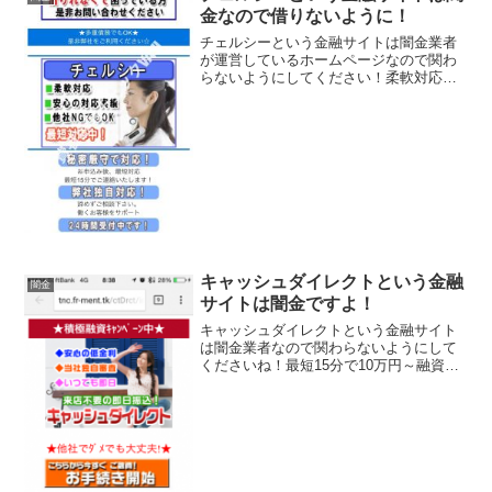
金なので借りないように！
チェルシーという金融サイトは闇金業者
が運営しているホームページなので関わ
らないようにしてください！柔軟対応、
安心の対応実績、他社NGでもOK、弊社
独自対応、などいかにもすぐにお金を貸
してくれるように書いていますが、騙さ
れないように注意してく...
キャッシュダイレクトという金融
闇金
サイトは闇金ですよ！
キャッシュダイレクトという金融サイト
は闇金業者なので関わらないようにして
くださいね！最短15分で10万円～融資可
能、融資可能率95％、低金利5.8％～、担
保保証人不要などと条件のいい事ばかり
書いていますが全部ウソですよ！会社
名：キャッシュダ...