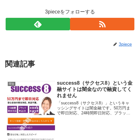
3pieceをフォローする
3piece
関連記事
success8（サクセス8）という金
闇金
融サイトは闇金なので融資してく
れません
「success8（サクセス8）」というキャ
ッシングサイトは闇金融です。50万円ま
で即日対応、24時間即日対応、ブラック
申込OK！と書いていますが、このサイト
に書いてある事は全てデタラメです。会
社名：success8（サクセス8）このサイ
ト...