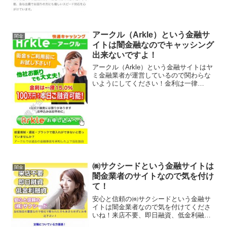
アークル（Arkle）という金融サ
闇金
イトは闇金融なのでキャッシング
出来ないですよ！
アークル（Arkle）という金融サイトはヤ
ミ金融業者が運営しているので関わらな
いようにしてください！金利は一律
15.0%、100万円まで本日融資ご融資可
能、他社お断りでも大丈夫、などといい
事ばかり書いていますが、全部ウソです
よ！会社名：アー...
㈱サクシードという金融サイトは
闇金
闇金業者のサイトなので気を付け
て！
安心と信頼の㈱サクシードという金融サ
イトは闇金業者なので気を付けてくださ
いね！来店不要、即日融資、低金利融資
などとすぐにお金を貸してくれそうなこ