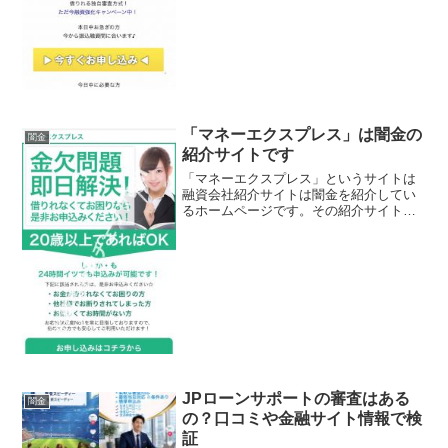
とを書いていますが全部ウソですよ！会
社名：㈱サクシード住所：東京都新宿区
高田馬場2-2-16セン...
「マネーエクスプレス」は闇金の
闇金
紹介サイトです
「マネーエクスプレス」というサイトは
融資会社紹介サイトは闇金を紹介してい
るホームページです。その紹介サイトの
内容はほとんど闇金業者につながり、ま
ともな融資を行っている金融業者にはつ
ながりません。金欠問題即日解決、24時
間イツでも申込みが可能...
JPローンサポートの審査はある
闇金
の？口コミや金融サイト情報で検
証