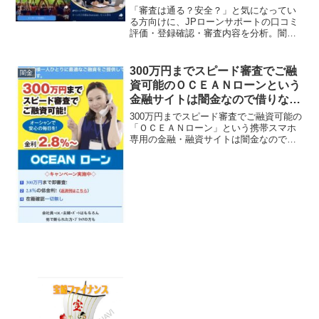
「審査は通る？安全？」と気になってい
る方向けに、JPローンサポートの口コミ
評価・登録確認・審査内容を分析。闇金
サイトの特徴と安全な借入方法も紹介
300万円までスピード審査でご融
闇金
資可能のＯＣＥＡＮローンという
金融サイトは闇金なので借りない
ように！
300万円までスピード審査でご融資可能の
「ＯＣＥＡＮローン」という携帯スマホ
専用の金融・融資サイトは闇金なので関
わらないようにしてください！300万円ま
で即審査、2.8％の低金利！在籍確認一切
無し、なんていっていますが、闇金なの
で手を出さな...