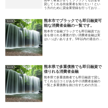
熊本で審査が甘くてブラックでもお金を
貸してくれる街金業者を知りたい！とい
う方のために貸金業登録を行っており安
心して申し込みできる会社を紹介してい
ます。街金という言葉のイメージで「悪
徳闇金ではないのか」と心配する方がお
熊本市でブラックでも即日融資可
熊本県
られるかもしれませんが、ここでは金融
能な消費者金融の一覧です。
庁と都道府県知事に認められた優良な街
金を厳選しております。大手消費者金融
熊本市で金融ブラックでも即日融資でお
とは違い地元の街金は審査基準も独自で
金を借りれる審査の甘い消費者金融は実
すし、過去の金融事故履歴よりも現在の
はいっぱいあります。5年以内の過去の金
生活を重視して貸付をしてくれます。安
融事故で大手消費者金融や都市銀行など
定した収入があり返済できると判断して
の金融機関からはお金を借りれないとい
もらえれば自己破産や債務整理経験者で
う人の最後の頼みの綱となってくれるの
も融資対象になるのは街金の特色です。
が中小の消費者金融です。アコムやアイ
知名度がなくても評判の良い業者はたく
フル・プロミスなどの大手とは違って審
さんあるのでぜひ参考にして相談してみ
査が柔軟で、どちらかと言えば過去の実
てください。
績や金融事故歴より今安定した収入があ
熊本県で多重債務でも即日融資で
熊本県
るかどうかでキャッシング審査結果が大
借りれる消費者金融
きく変わります。自己破産などの債務整
熊本県で多重債務者でも即日融資で貸し
理歴があっても借りやすくなっていま
てくれる口コミがある中小消費者金融の
す。
一覧と多重債務を抜け出すための方法を
紹介しています。比較的審査の柔軟な地
元密着の消費者金融やweb申込可能な金
融会社も記載しています。お金を借りる
のではなく借金を整理したい場合はおま
とめローンで複数社からの借金を借り換