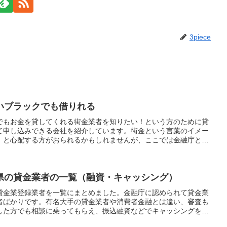
3piece
いブラックでも借りれる
でもお金を貸してくれる街金業者を知りたい！という方のために貸
て申し込みできる会社を紹介しています。街金という言葉のイメー
」と心配する方がおられるかもしれませんが、ここでは金融庁と都
な街金を厳選しております。大手消費者金融とは違い地元の街金は
の金融事故履歴よりも現在の生活を重視して貸付をしてくれます。
ると判断してもらえれば自己破産や債務整理経験者でも融資対象に
名度がなくても評判の良い業者はたくさんあるのでぜひ参考にして
県の貸金業者の一覧（融資・キャッシング）
貸金業登録業者を一覧にまとめました。金融庁に認められて貸金業
者ばかりです。有名大手の貸金業者や消費者金融とは違い、審査も
した方でも相談に乗ってもらえ、振込融資などでキャッシングをし
WEB申し込み可能な審査の甘い貸金業者も紹介してますので是非