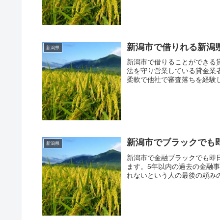
一度ご覧になってください。
新潟市で借りれる新潟
新潟県
新潟市で借りることができる
法を守り営業している貸金業
柔軟で他社で審査落ちを経験
てもらうことが出来ますよ。
一度ご覧になってください。
新潟市でブラックでも
新潟県
新潟市で金融ブラックでも即
ます。5年以内の過去の金融
れないという人の最後の頼み
ル・プロミスなどの大手とは
り今安定した収入があるかど
債務整理歴があっても借りや