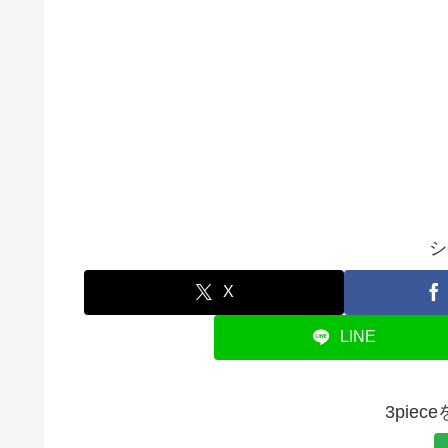
シ
X
LINE
3pie