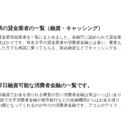
県の貸金業者の一覧（融資・キャッシング）
貸金業登録業者を一覧にまとめました。金融庁に認められて貸金業
者ばかりです。有名大手の貸金業者や消費者金融とは違い、審査も
した方でも相談に乗ってもらえ、振込融資などでキャッシングをし
WEB申し込み可能な審査の甘い貸金業者も紹介してますので是非
即日融資可能な消費者金融の一覧です。
日融資でお金を借りれる審査の甘い消費者金融は実はいっぱいあり
事故で大手消費者金融や都市銀行などの金融機関からはお金を借り
の綱となってくれるのが中小の消費者金融です。アコムやアイフ
違って審査が柔軟で、どちらかと言えば過去の実績や金融事故歴よ
うかでキャッシング審査結果が大きく変わります。自己破産などの
すくなっています。