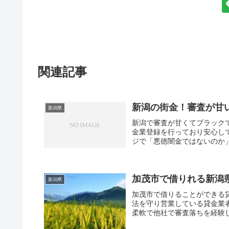
関連記事
新潟の街金！審査が甘
新潟県
新潟で審査が甘くてブラック
金業登録を行っており安心し
ジで「悪徳闇金ではないのか
道府県知事に認められた優良
審査基準も独自ですし、過去
安定した収入があり返済でき
なるのは街金の特色です。知
加茂市で借りれる新潟
新潟県
相談してみてください。
加茂市で借りることができる
法を守り営業している貸金業
柔軟で他社で審査落ちを経験
てもらうことが出来ますよ。