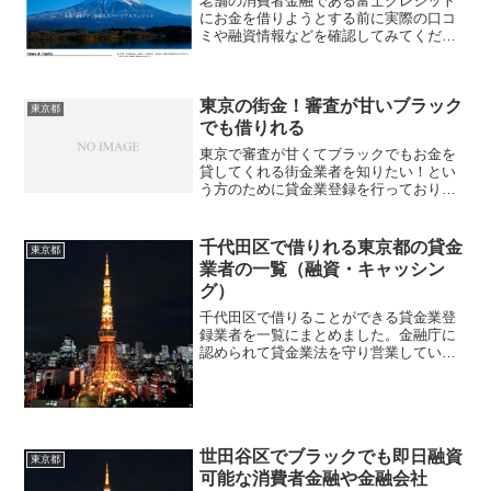
老舗の消費者金融である富士クレジット
にお金を借りようとする前に実際の口コ
ミや融資情報などを確認してみてくださ
い。即日融資に対応している金融会社で
ネットでのクイック診断や、来店も不要
でスマホからの申し込みも可能です。貸
東京の街金！審査が甘いブラック
してくれるまでのスピードが早いと評判
東京都
になっています！借金問題を解決する方
でも借りれる
法も紹介しているのでぜひご覧くださ
東京で審査が甘くてブラックでもお金を
い。
貸してくれる街金業者を知りたい！とい
う方のために貸金業登録を行っており安
心して申し込みできる会社を紹介してい
ます。街金という言葉のイメージで「悪
徳闇金ではないのか」と心配する方がお
千代田区で借りれる東京都の貸金
東京都
られるかもしれませんが、ここでは金融
業者の一覧（融資・キャッシン
庁と都道府県知事に認められた優良な街
グ）
金を厳選しております。大手消費者金融
とは違い地元の街金は審査基準も独自で
千代田区で借りることができる貸金業登
すし、過去の金融事故履歴よりも現在の
録業者を一覧にまとめました。金融庁に
生活を重視して貸付をしてくれます。安
認められて貸金業法を守り営業している
定した収入があり返済できると判断して
貸金業者ばかりです。有名大手の貸金業
もらえれば自己破産や債務整理経験者で
者や消費者金融とは違い、審査も柔軟で
も融資対象になるのは街金の特色です。
他社で審査落ちを経験した方でも相談に
知名度がなくても評判の良い業者はたく
乗ってもらえ、振込融資などでキャッシ
さんあるのでぜひ参考にして相談してみ
ングをしてもらうことが出来ますよ。
てください。
世田谷区でブラックでも即日融資
WEB申し込み可能な審査の甘い貸金業者
東京都
も紹介してますので是非一度ご覧になっ
可能な消費者金融や金融会社