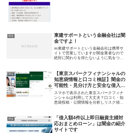
要で融資、他...
東建サポートという金融会社は闇
闇金
金ですよ！
㈱東建サポートという金融会社は携帯サ
イトで営業していますが闇金業者なので
絶対に関わりを持たないように気をつけ
てください！20万円なら即日！最短5分で
融資なんて書いていますが全部ウソです
よ！会社名：東建サポート住所：東京都
【東京スパークフィナンシャルの
闇金
千代田区神田駿河台2...
知恵袋情報と口コミ検証】闇金の
可能性・見分け方と安全な借入方
法
スマホで表示された東京スパークフィナ
ンシャルは利用して大丈夫？口コミ・知
恵袋投稿・公開情報を分析しリスク傾向
を整理。トラブル回避の判断基準と安全
な融資の確保手段や対策を紹介
「借入額4件以上即日融資主婦対
闇金
応おまとめローン」は闇金の紹介
サイトです