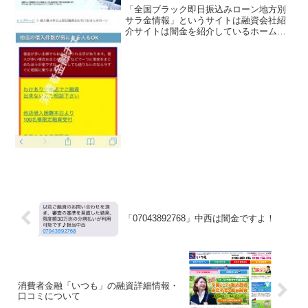
「全国ブラック即日振込みローン地方別
サラ金情報」というサイトは融資会社紹
介サイトは闇金を紹介しているホームペ
ージです。この紹介サイトの内容はほと
んど闇金業者につながり、まともな融資
を受ける事はできませんので注意してく
ださい。借入額4件以上即...
「07043892768」中西は闇金ですよ！
消費者金融「いつも」の融資詳細情報・
口コミについて