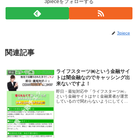
3pieceをフォローする
3piece
関連記事
ライフスターツ㈱という金融サイ
闇金
トは闇金融なのでキャッシング出
来ないですよ！
即日・最短対応中「ライフスターツ㈱」
という金融サイトはヤミ金融業者が運営
しているので関わらないようにしてくだ
さい！他社でお断りされた方でもOK、即
日・最短対応中、他社とは実績が違いま
す、などといい事ばかり書いています
が、全部ウソですよ！会社...