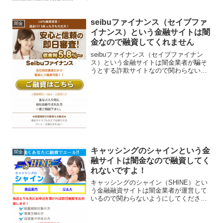
seibuファイナンス（セイブファ
闇金
イナンス）という金融サイトは闇
金なので融資してくれません
seibuファイナンス（セイブファイナン
ス）という金融サイトは闇金業者が騙そ
うとする詐欺サイトなので関わらないよ
うにしてください！安心と信頼の即日審
査、低金利5.8％〜、120％融資宣言、な
ど良い事ばかりでカモを釣り上げようと
する闇金サイト...
キャッシングのシャインという金
闇金
融サイトは闇金なので融資してく
れないですよ！
キャッシングのシャイン（SHINE）とい
う金融融資サイトは闇金業者が運営して
いるので関わらないようにしてくださ
い！総量規制対象・専業主婦・自営業や
学生でも即日融資可能、１~３００万円を
5.8％～18.0％の年利で担保・保証人も不