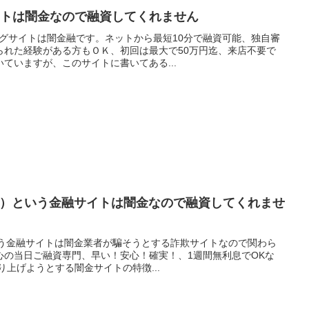
サイトは闇金なので融資してくれません
シングサイトは闇金融です。ネットから最短10分で融資可能、独自審
られた経験がある方もＯＫ、初回は最大で50万円迄、来店不要で
ていますが、このサイトに書いてある...
 net）という金融サイトは闇金なので融資してくれませ
）という金融サイトは闇金業者が騙そうとする詐欺サイトなので関わら
心の当日ご融資専門、早い！安心！確実！、1週間無利息でOKな
り上げようとする闇金サイトの特徴...