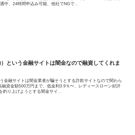
中、24時間申込み可能、他社でNGで...
オット㈱）という金融サイトは闇金なので融資してくれま
t）という金融サイトは闇金業者が騙そうとする詐欺サイトなので関わら
融資金額500万円まで、低金利3.9％〜、レディースローン好評
を釣り上げようとする闇金サイ...