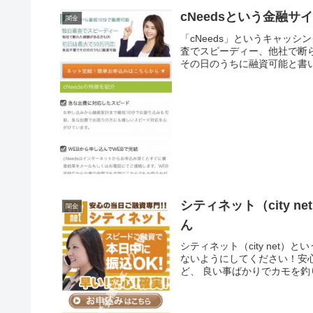
cNeedsという金融
闇金
「cNeeds」というキャッ
査でスピーディー、他社で断
その日のうちに融資可能と書い
シティネット（city
闇金
ん
シティネット（city net
ないようにしてください！安
ど、 良い事ばかりでカモを釣