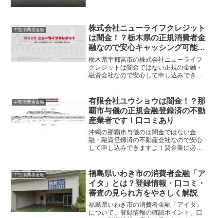
のサラ金で、地域密着の融...
株式会社ニューライフクレジット
中堅消費者金融
は闇金！？栃木県の正規消費者金
融なので安心キャッシング可能で
す！口コミあり
栃木県宇都宮市の株式会社ニューライフ
クレジットは闇金ではない正規の金融・
融資会社なので安心して申し込みできま
すよ！貸金業に必要な金融庁への登録を
正規に行っている金融業者で、栃木県・
群馬県・埼玉県・新潟県・福島県・茨城
有限会社ユウショウは闇金！？那
中堅消費者金融
県・千葉県在住のお客様の...
覇市与儀の正規金融登録済の不動
産業者です！口コミあり
沖縄の那覇市与儀のは闇金ではない金
融・融資登録済の不動産会社なので安心
して申し込みできますよ！貸金業に必要
な金融庁への登録を正規に行っている不
動産業者で、沖縄在住の方に向けての住
宅関連の融資ローンに力を入れている会
福島県いわき市の消費者金融「ア
中堅消費者金融
社です。店頭窓口で土地売買...
イタ」とは？登録情報・口コミ・
審査の見られ方をやさしく解説
福島県いわき市の消費者金融「アイタ」
について、登録情報の確認ポイント、口