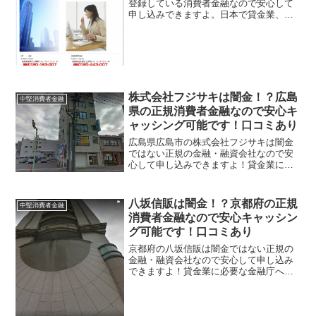
登録している消費者金融なので安心して
申し込みできますよ。日本で貸金業、キ
ャッシングや消費者金融を行うには金融
庁に届出をして、認可されないと営業が
できないのですが、ウィズクレジットは
正式にこの度とけでを行い...
株式会社フジサキは闇金！？広島
中堅消費者金融
県の正規消費者金融なので安心キ
ャッシング可能です！口コミあり
広島県広島市の株式会社フジサキは闇金
ではない正規の金融・融資会社なので安
心して申し込みできますよ！貸金業に必
要な金融庁への登録を正規に行っている
金融業者で、広島市在住のお客様に担保
有の事業ローンに力を入れているキャッ
八坂信販は闇金！？京都府の正規
中堅消費者金融
シング会社です。有担保・...
消費者金融なので安心キャッシン
グ可能です！口コミあり
京都府の八坂信販は闇金ではない正規の
金融・融資会社なので安心して申し込み
できますよ！貸金業に必要な金融庁への
登録を正規に行っている金融業者で、京
都市近郊のお客様にフリーローンに力を
入れているキャッシング会社です。老舗