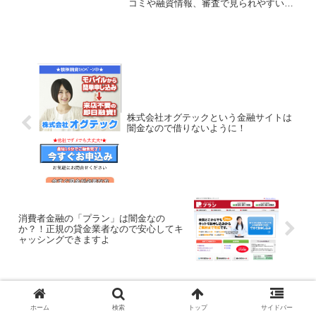
コミや融資情報、審査で見られやすい
点、闇金回避の注意点なども含めてを地
元目線で解説。他の中堅消費者金融の紹
介もあります
株式会社オグテックという金融サイトは
闇金なので借りないように！
消費者金融の「プラン」は闇金なの
か？！正規の貸金業者なので安心してキ
ャッシングできますよ
コメント
ホーム
検索
トップ
サイドバー