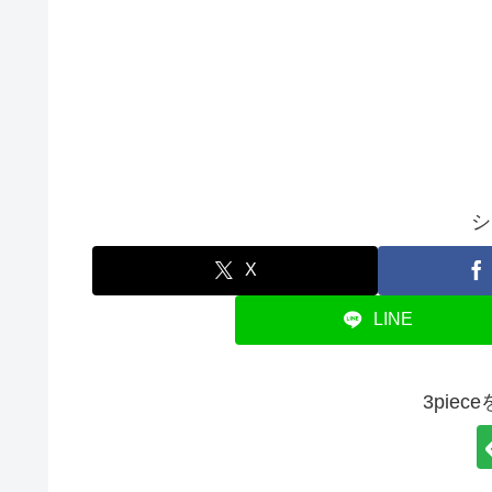
シ
X
LINE
3pie