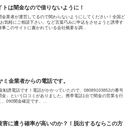
イトは闇金なので借りないように！
闇金業者が運営してるので関わらないようにしてください！全国ど
のでお気軽にご相談下さい。など言葉巧みに申込をさせようと誘導す
事このサイトに書かれている会社概要を調...
中山はヤミ金業者からの電話です。
は闇金勧誘電話です！電話がかかっていたので、08089103852の番号
闇金」という口コミがありました。携帯電話1台で闇金の営業を行
090闇金確定です、...
被害に遭う確率が高いのか？！脱出するならこの方