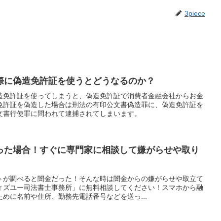
3piece
際に偽造免許証を使うとどうなるのか？
造免許証を使ってしまうと、偽造免許証で消費者金融会社からお金
免許証を偽造した場合は刑法の有印公文書偽造罪に、偽造免許証を
文書行使罪に問われて逮捕されてしまいます。
った場合！すぐに専門家に相談して嫌がらせや取り
トが調べると闇金だった！そんな時は闇金からの嫌がらせや取立て
ィズユー司法書士事務所」に無料相談してください！スマホから融
めに名前や住所、勤務先電話番号などを送っ...