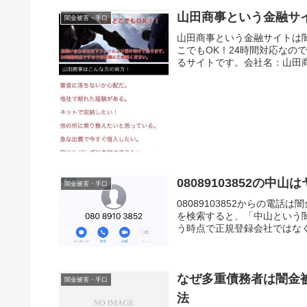
山田商事という金融サ
闇金被害・手口
山田商事という金融サイトは
こでもOK！24時間対応な
るサイトです。会社名：山田商
08089103852の
闇金被害・手口
08089103852からの電話
を検索すると、「中山という
う時点で正規登録会社ではなく、
なぜ多重債務者は闇金
闇金被害・手口
法