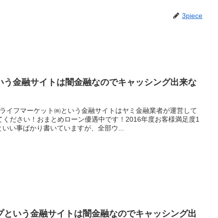
3piece
いう金融サイトは闇金融なのでキャッシング出来な
のライフマーケット㈱という金融サイトはヤミ金融業者が運営して
ください！おまとめローン優遇中です！2016年度お客様満足度1
といい事ばかり書いていますが、全部ウ...
プという金融サイトは闇金融なのでキャッシング出