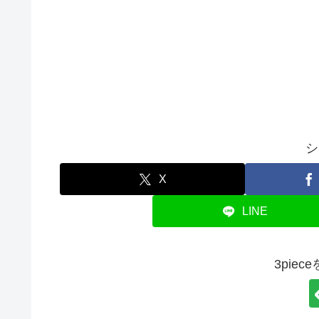
シ
X
LINE
3pie