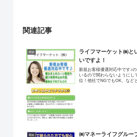
関連記事
ライフマーケット㈱と
闇金
いですよ！
新規お客様優遇対応中です♪
いるので関わらないようにして
位！他社でNGでもOK、など
㈱マネーライフグルー
闇金