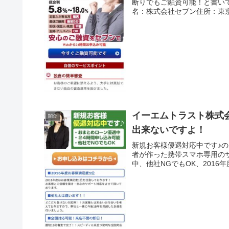
断りでもご融資可能！と書い
名：株式会社セブン住所：東京都
イーエムトラスト株式
闇金
出来ないですよ！
新規お客様優遇対応中です♪
者が作った携帯スマホ専用の
中、他社NGでもOK、2016