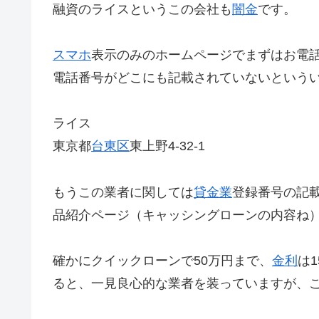
融資のライスというこの会社も
闇金
です。
スマホ
表示のみのホームページでまずはお電
電話番号がどこにも記載されていないという
ライス
東京都
台東区
東上野4-32-1
もうこの業者に関しては
貸金業
登録番号の記
品紹介ページ（キャッシングローンの内容ね
確かにクイックローンで50万円まで、
金利
は
ると、一見良心的な業者を装っていますが、