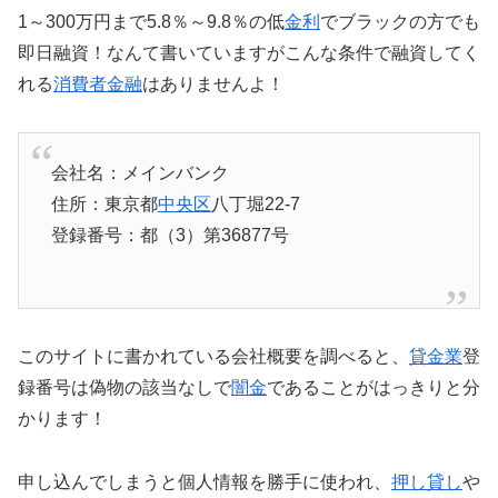
1～300万円まで5.8％～9.8％の低
金利
でブラックの方でも
即日融資！なんて書いていますがこんな条件で融資してく
れる
消費者金融
はありませんよ！
会社名：メインバンク
住所：東京都
中央区
八丁堀22-7
登録番号：都（3）第36877号
このサイトに書かれている会社概要を調べると、
貸金業
登
録番号は偽物の該当なしで
闇金
であることがはっきりと分
かります！
申し込んでしまうと個人情報を勝手に使われ、
押し貸し
や