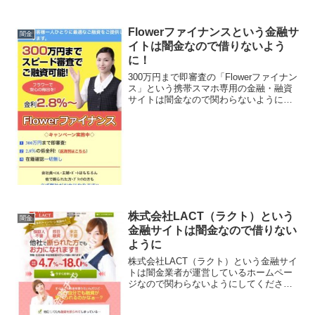
Flowerファイナンスという金融サ
闇金
イトは闇金なので借りないよう
に！
300万円まで即審査の「Flowerファイナン
ス」という携帯スマホ専用の金融・融資
サイトは闇金なので関わらないようにし
てください！300万円までスピード審査で
ご融資可能、2.8％の低金利！在籍確認一
切無し、なんていっていますが、闇金な
ので手...
株式会社LACT（ラクト）という
闇金
金融サイトは闇金なので借りない
ように
株式会社LACT（ラクト）という金融サイ
トは闇金業者が運営しているホームペー
ジなので関わらないようにしてくださ
い！保証人不要・即日融資・来店不要、
他社で断られた方でもお力になれます！