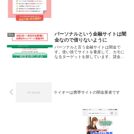
実質年利4.7％〜18.0％、などと良い事ば
かり書いていま...
パーソナルという金融サイトは闇
闇金
金なので借りないように
パーソナルと言う金融サイトは闇金で
す。使い捨てサイトを量産して、カモに
なるターゲットを探しています、貸金会
社は法律で金融庁に登録が義務づけられ
ていますが、その登録をしていない違法
業者なので、絶対に申し込まないように
してください。今現在金融庁...
ケイオーは携帯サイトの闇金業者です