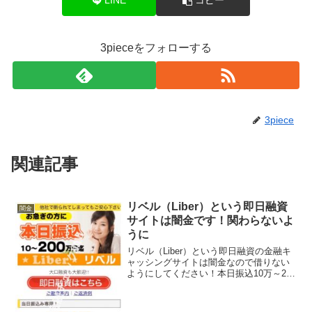
LINE
コピー
3pieceをフォローする
3piece
関連記事
リベル（Liber）という即日融資
闇金
サイトは闇金です！関わらないよ
うに
リベル（Liber）という即日融資の金融キ
ャッシングサイトは闇金なので借りない
ようにしてください！本日振込10万～200
万円迄で、大口融資も大歓迎、500万円迄
→即決融資、おまとめに最適などといい
事ばかり書いていますが全部ウソです