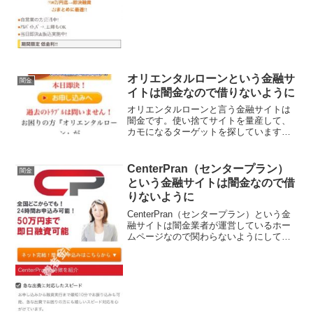
よ！会社名...
オリエンタルローンという金融サ
闇金
イトは闇金なので借りないように
オリエンタルローンと言う金融サイトは
闇金です。使い捨てサイトを量産して、
カモになるターゲットを探しています、
貸金会社は法律で金融庁に登録が義務づ
けられていますが、その登録をしていな
い違法業者なので、絶対に申し込まない
CenterPran（センタープラン）
闇金
ようにしてください。今現...
という金融サイトは闇金なので借
りないように
CenterPran（センタープラン）という金
融サイトは闇金業者が運営しているホー
ムページなので関わらないようにしてく
ださい！全国どこからでも！24時間お申
込み可能！50万円まで即日融資可能！な
どと良い事ばかり書いていますが全部ウ
ソですよ！...