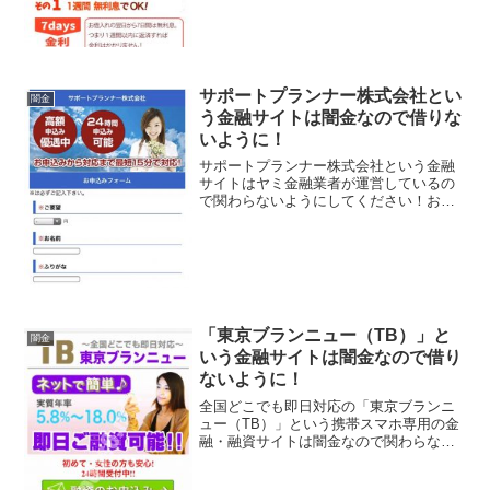
サポートプランナー株式会社とい
闇金
う金融サイトは闇金なので借りな
いように！
サポートプランナー株式会社という金融
サイトはヤミ金融業者が運営しているの
で関わらないようにしてください！お申
込から対応まで最短15分で対応！24時間
申込み可能などといい事ばかり書いてい
ますが、全部ウソですよ！会社名：サポ
ートプランナー株式会...
「東京ブランニュー（TB）」と
闇金
いう金融サイトは闇金なので借り
ないように！
全国どこでも即日対応の「東京ブランニ
ュー（TB）」という携帯スマホ専用の金
融・融資サイトは闇金なので関わらない
ようにしてください！実質年率5.8％〜
18.0％、即日ご融資可能、初めて・女性