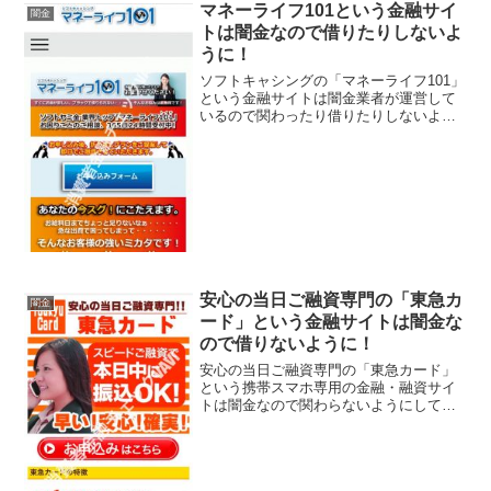
違法業者なので、絶対に申し込まないよ
マネーライフ101という金融サイ
闇金
うにしてください。今現在...
トは闇金なので借りたりしないよ
うに！
ソフトキャシングの「マネーライフ101」
という金融サイトは闇金業者が運営して
いるので関わったり借りたりしないよう
に！ソフト闇金、業界トップトイチ、365
日24時間受付などと良い事ばかり書いて
いますが全部ウソですよ！会社名：マネ
ーライフ101...
安心の当日ご融資専門の「東急カ
闇金
ード」という金融サイトは闇金な
ので借りないように！
安心の当日ご融資専門の「東急カード」
という携帯スマホ専用の金融・融資サイ
トは闇金なので関わらないようにしてく
ださい！1週間無利息でOK、秘密厳守で
幅広く対応、実質年率5.8％〜18.0％、な
んていっていますが、闇金なので手を出
さないように！...