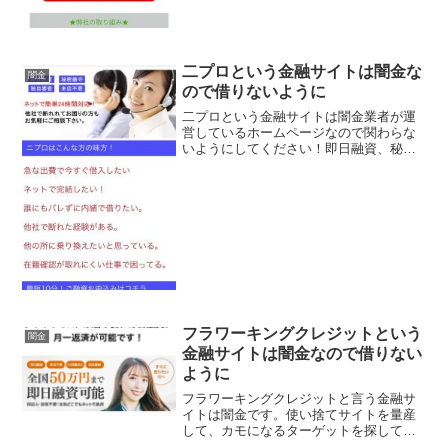
二プロという金融サイトは闇金な
闇金
ので借りないように
二プロという金融サイトは闇金業者が運
営しているホームページなので関わらな
いようにしてください！即日融資、秘密
厳守、来店不要、独自審査などと良い事
ばかり書いていますが全部ウソですよ！
会社名：二プロこのサイトの会社概要を
調べてみると、貸金業登録...
フラワーキングクレジットという
闇金
金融サイトは闇金なので借りない
ように
フラワーキングクレジットと言う金融サ
イトは闇金です。使い捨てサイトを量産
して、カモになるターゲットを探してい
ます、貸金会社は法律で金融庁に登録が