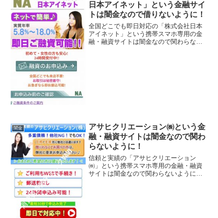
日本アイネット」という金融サイ
トは闇金なので借りないように！
全国どこでも即日対応の「株式会社日本
アイネット」という携帯スマホ専用の金
融・融資サイトは闇金なので関わらない
ようにしてください！実質年率5.8％〜
18.0％、即日ご融資可能、初めて・女性
の方も安心、24時間受付中、なんていっ
ていますが、闇金...
アサヒクリエーション㈱という金
闇金
融・融資サイトは闇金なので関わ
らないように！
信頼と実績の「アサヒクリエーション
㈱」という携帯スマホ専用の金融・融資
サイトは闇金なので関わらないようにし
てください！信頼・実績共に他社とは違
います、多重債務！他社NG！でも
OK！、郵送物なし、なんていっています
が、闇金なので手を出さないよ...