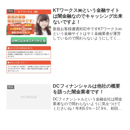
義務づけられていますが、その登録をし
ていない違法業者なので、絶対に申し込
KTワークス㈱という金融サイト
闇金
まないようにしてください...
は闇金融なのでキャッシング出来
ないですよ！
新規お客様優遇対応中ですKTワークス㈱
という金融サイトはヤミ金融業者が運営
しているので関わらないようにしてくだ
さい！2016年度お客様満足度1位！他社と
は違います！全国対応可能！来店不要の
即日、などといい事ばかり書いています
が、全部ウソです...
DCフィナンシャルは他社の概要
闇金
を語った闇金業者です！
DCフィナンシャルという金融会社は闇金
業者なので関わらないように気をつけて
くださいね！年利5.0％～17.9％、初回キ
ャンペーンで最低金利5%で融資、20万円
~500万円で即日融資可能なんて奇麗なホ
ームページに書いていますが違法業者の
表示な...