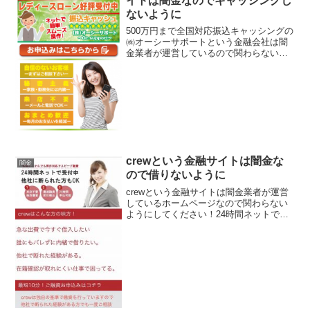
イトは闇金なのでキャッシングし
ないように
500万円まで全国対応振込キャッシングの
㈱オーシーサポートという金融会社は闇
金業者が運営しているので関わらないよ
うに！レディースローン好評受付中、10
万~500万円までを12.0％～15.0％、キャ
ンペーン金利が3.9％！などといい条件を
書...
crewという金融サイトは闇金な
闇金
ので借りないように
crewという金融サイトは闇金業者が運営
しているホームページなので関わらない
ようにしてください！24時間ネットで受
付中、他社に断られた方もＯＫ、来店不
要、独自審査、最速融資即日振り込み、
24時間申込可能、最短10分crewは独自の
基準で融資...