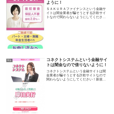
ように！
ＳＡＫＵＲＡファイナンスという金融サ
イトは闇金業者が騙そうとする詐欺サイ
トなので関わらないようにしてくださ
い！最短審査、保証人不要、金利2.8％
～、パート・主婦・無職・年金生活者の
方ご融資可能、など良い事ばかりでカモ
を釣り上げようとする闇金...
コネクトシステムという金融サイ
闇金
トは闇金なので借りないように！
コネクトシステムという金融サイトは闇
金業者が騙そうとする詐欺サイトなので
関わらないようにしてください！新規の
お客様優遇！キャッシュバック実施中！
会員カード無料即日発行！などいい事ば
かり書いていますが、こんなシステムを
採用しているのは大手の金...