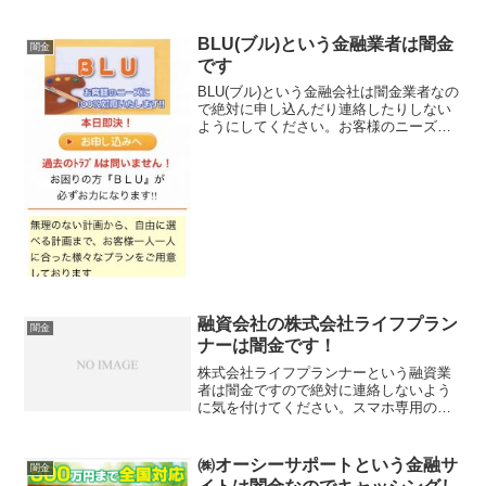
BLU(ブル)という金融業者は闇金
闇金
です
BLU(ブル)という金融会社は闇金業者なの
で絶対に申し込んだり連絡したりしない
ようにしてください。お客様のニーズに
100％対応いたします、本日即決と書いて
いますが全部ウソです。完全な闇金で
す。会社名：BLU（ブル）住所：東京都
新宿区北新宿3...
融資会社の株式会社ライフプラン
闇金
ナーは闇金です！
株式会社ライフプランナーという融資業
者は闇金ですので絶対に連絡しないよう
に気を付けてください。スマホ専用のホ
ームページで営業しているライフプラン
ナーは500万円までの融資を10年返済で行
う、さらに10万円までは審査基準を大幅
㈱オーシーサポートという金融サ
闇金
緩和としています...