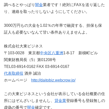
調べるとやっぱり
闇金
業者です！絶対にFAXを送り返した
り、連絡を取ったりしないようにしてください。
3000万円もの大金を1.02％の年率で融資する、担保も保
証人も必要ないなんて甘い条件ありえませんよ。
株式会社大東ビジネス
〒103-0028 東京都
中央区
八重洲
1-8-17 新槇町ビル
関東財務局長（5）第01208号
TEL03-6914-0162 FAX 03-6914-0167
代表取締役
酒井 誠治
ホームページ
http://daitobiz.webcrow.jp/
この大東ビジネスという会社が表示している会社概要の住
所にはぞんざいしませんし、
貸金業
登録番号も登録無しの
虚偽の番号で
闇金
確定です。