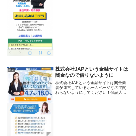
て条件のいい事を書いていますが全部ウ
ソですよ！会社名：マネーリンク住所：
東京都中野区中...
株式会社JAPという金融サイトは
闇金
闇金なので借りないように
株式会社JAPという金融サイトは闇金業
者が運営しているホームページなので関
わらないようにしてください！保証人不
要・即日融資・来店不要、他社で断られ
た方でもお力になれます！実質年利
4.7％〜18.0％、などと良い事ばかり書い
ていますが全部ウソ...