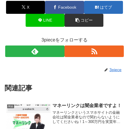
X
Facebook
はてブ
LINE
コピー
3pieceをフォローする
3piece
関連記事
マネーリンクは闇金業者ですよ！
闇金
マネーリンクというスマホサイトの金融
会社は闇金業者なので関わらないように
してくださいね！1～300万円を実質年利
5.8％～9.8％、来店不要即日融資、なん