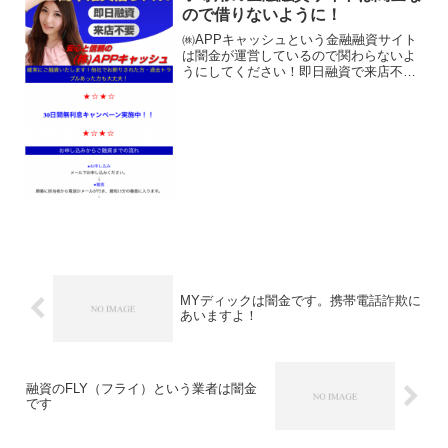
ので借りないように！
㈱APPキャッシュという金融融資サイト
は闇金が運営しているので関わらないよ
うにしてください！即日融資で来店不
要、30日間無利息キャンペーン実施中！
他社で断られた方も簡単確実借り入れ、
10~300万円を実質年率3.2%~12.2%の金
利で融資...
MYディックは闇金です。携帯電話詐欺に
あいますよ！
融資のFLY（フライ）という業者は闇金
です