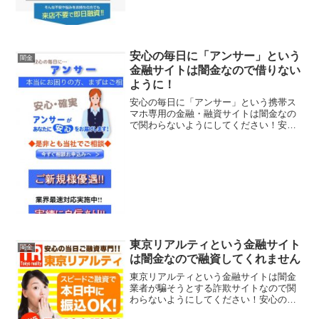
安心の毎日に「アンサー」という
闇金
金融サイトは闇金なので借りない
ように！
安心の毎日に「アンサー」という携帯ス
マホ専用の金融・融資サイトは闇金なの
で関わらないようにしてください！安
心・確実、業界最速対応実施中、ご新規
様優遇、なんていっていますが、闇金な
ので手を出さないように！ 甘い条件は全
部ウソ、カモを集めるため...
東京リアルティという金融サイト
闇金
は闇金なので融資してくれません
東京リアルティという金融サイトは闇金
業者が騙そうとする詐欺サイトなので関
わらないようにしてください！安心の当
日ご融資専門、早い！安心！確実！、１