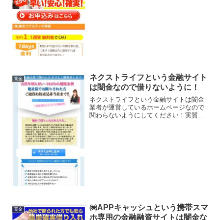
週間無利息でOKなど、 良い事ばかりで
カモを釣り上げようとする闇金サイトの
特徴です。会社名：株式...
ネクストライフという金融サイト
闇金
は闇金なので借りないように！
ネクストライフという金融サイトは闇金
業者が運営しているホームページなので
関わらないようにしてください！実質年
率4.8％〜18.0％、低金利キャンペーン
中、大手金融会社で断られた方でもご融
資いたします、などいかにもすぐにお金
を貸してくれるよう...
㈱APPキャッシュという携帯スマ
闇金
ホ専用の金融融資サイトは闇金な