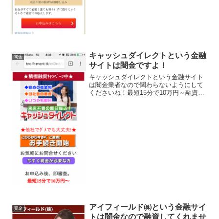
キャッシュダイレクトという金融
闇金
サイトは闇金ですよ！
キャッシュダイレクトという金融サイト
は闇金業者なので関わらないようにして
くださいね！最短15分で10万円～融資可
能、融資可能率95％、低金利5.8％～、担
保保証人不要などと条件のいい事ばかり
書いていますが全部ウソですよ！会社
名：キャッシュダ...
アイフィールド㈱という金融サイ
闇金
トは闇金なので融資してくれませ