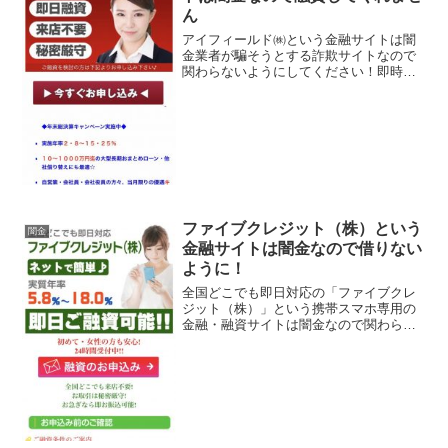
ん
アイフィールド㈱という金融サイトは闇
金業者が騙そうとする詐欺サイトなので
関わらないようにしてください！即時融
資、来店不要、秘密厳守など、 良い事ば
かりでカモを釣り上げようとする闇金サ
イトの特徴です。会社名：アイフィール
ド株式会社住所：東京都...
ファイブクレジット（株）という
闇金
金融サイトは闇金なので借りない
ように！
全国どこでも即日対応の「ファイブクレ
ジット（株）」という携帯スマホ専用の
金融・融資サイトは闇金なので関わらな
いようにしてください！初めて・女性の
方でも安心、秘密厳守で幅広く対応、実
質年率5.8％〜18.0％、なんていっていま
すが、闇金なので...