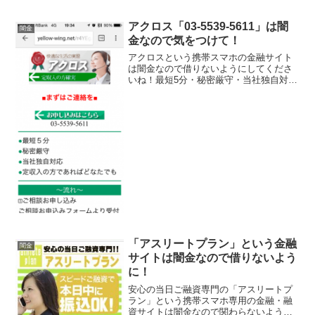
アクロス「03-5539-5611」は闇
闇金
金なので気をつけて！
アクロスという携帯スマホの金融サイト
は闇金なので借りないようにしてくださ
いね！最短5分・秘密厳守・当社独自対
応・定収入のある方ならどなたでも、な
んて書いていますがまともにお金を貸し
てなんてくれませんよ！会社名：アクロ
ス住所：東京都渋谷区恵比...
「アスリートプラン」という金融
闇金
サイトは闇金なので借りないよう
に！
安心の当日ご融資専門の「アスリートプ
ラン」という携帯スマホ専用の金融・融
資サイトは闇金なので関わらないように