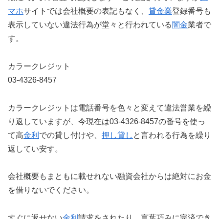
マホ
サイトでは会社概要の表記もなく、
貸金業
登録番号も
表示していない違法行為が堂々と行われている
闇金
業者で
す。
カラークレジット
03-4326-8457
カラークレジットは電話番号を色々と変えて違法営業を繰
り返していますが、今現在は03-4326-8457の番号を使っ
て高
金利
での貸し付けや、
押し貸し
と言われる行為を繰り
返してい安す。
会社概要もまともに載せれない融資会社からは絶対にお金
を借りないでください。
すぐに返せない
金利
請求をされたり、言葉巧みに完済でき