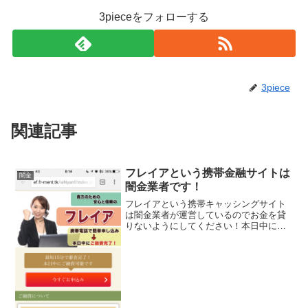
3pieceをフォローする
3piece
関連記事
フレイアという携帯金融サイトは
闇金
闇金業者です！
フレイアという携帯キャッシングサイト
は闇金業者が運営しているのでお金を貸
りないようにしてください！本日中に融
資完了！最短１５分審査、実質年利3.7％
～13.5％で１万～１０００万円の融資
額、これら全部ウソですよ！会社名：フ
レイア住所：東京都...