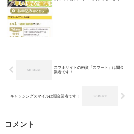
してください！1週間無利息でOK、秘密
厳守で幅広く対応、実質年率5.8％〜
18.0％、なんていっていますが、闇金な
ので手を出さないよ...
スマホサイトの融資「スマート」は闇金
業者です！
キャッシングスマイルは闇金業者です！
コメント