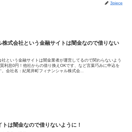
3piece
ル株式会社という金融サイトは闇金なので借りない
会社という金融サイトは闇金業者が運営してるので関わらないよう
実質利息0円！他社からの借り換えOKです、など言葉巧みに申込を
。会社名：紀尾井町フィナンシャル株式会...
イトは闇金なので借りないように！