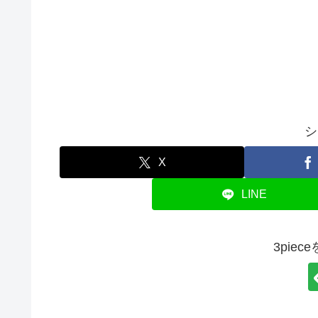
シ
X
LINE
3pie