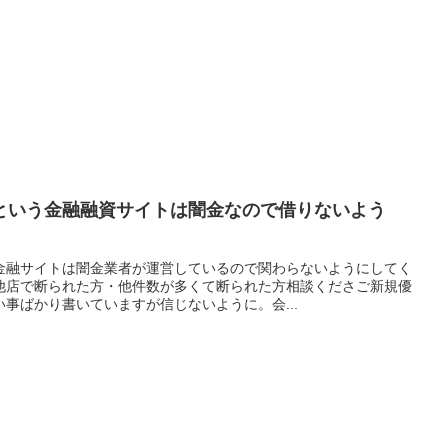
という金融融資サイトは闇金なので借りないよう
金融サイトは闇金業者が運営しているので関わらないようにしてく
他店で断られた方・他件数が多くて断られた方相談くださご新規優
事ばかり書いていますが信じないように。会...