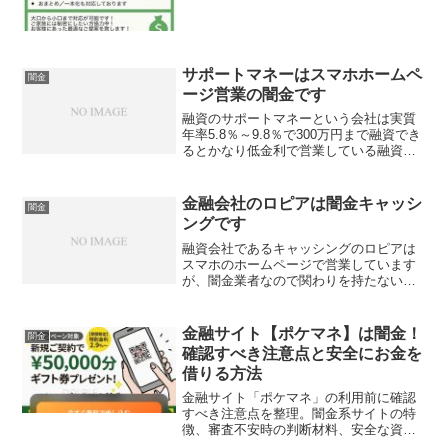
サポートマネーはスマホホームペ
闇金
ージ営業の闇金です
融資のサポートマネーという会社は実質
年率5.8％～9.8％で300万円まで融資でき
るとかなり低金利で営業している融資会
社ですが、ヤミ金ですので連絡しないよ
うに気を付けてください。当然こんな低
金利で大金を融資してくれません。違法
金融会社のロピアは闇金キャッシ
闇金
な金利で、しか...
ングです
融資会社であるキャッシングのロピアは
スマホのホームページで営業しています
が、闇金業者なので関わりを持たないよ
うに気を付けてください。おまとめロー
ンやレディースローン、多目的ローンか
らクイックローンなど様々な商品を低金
金融サイト【ポケマネ】は闇金！
闇金
利で融資すると記載されて...
確認すべき注意点と安全にお金を
借りる方法
金融サイト「ポケマネ」の利用前に確認
すべき注意点を整理。闇金系サイトの特
徴、審査不安時の判断材料、安全な資金
確保の選択肢まで客観的に解説します。