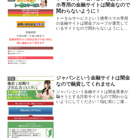
ホ専用の金融サイトは闇金なので
関わらないように！
トータルサービスという携帯スマホ専用
の金融サイトは闇金グループが運営して
いるサイトなので関わらないようにして
ください！他社で断られた方ＯＫ、来店
不要で当日サポートプランあり、アルバ
イト・主婦でもＯＫ、最短15分で対応可
能、などと良い事ばかり...
ジャパンという金融サイトは闇金
闇金
なので融資してくれません
ジャパンという金融サイトは闇金業者が
騙そうとする詐欺サイトなので関わらな
いようにしてください！悩む前にご連絡
下さい。無職で断られた方、他店で断ら
れた方、他件数が多くて断られた方ご相
談下さい。など、 良い事ばかりでカモを
釣り上げようとする闇金...