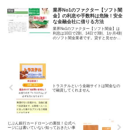
業界No1のファクター【ソフト闇
闇金
金】の利息や手数料は危険！安全
な金融会社に借りる方法
業界No1のファクター【ソフト闇金】は
利息は10日で2割、14日で3割、1か月4割
のソフト闇金業者です。貸すと見せかけ
て詐欺行為を働く闇金と違い、優良闇金
と言われている実際に融資をしてくれる
のですが、当然違法金利の違法行為なの
で借りてしまう...
トラステルという金融サイトは闇金なの
で融資してくれません
じぶん銀行カードローンの裏技！公式ペ
ージには書いていない知っておきたい事