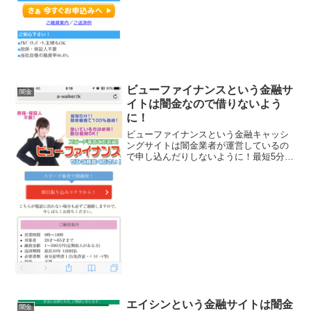
ン、アルバイト・主婦でもOK、実質年率
5.8％～9.8％で...
ビューファイナンスという金融サ
闇金
イトは闇金なので借りないよう
に！
ビューファイナンスという金融キャッシ
ングサイトは闇金業者が運営しているの
で申し込んだりしないように！最短5分簡
単スピード審査で100％融資、1～500万
円までを即日振込などと書いていますが
全部ウソですよ！会社名：ビューファイ
ナンス住所：東京...
エイシンという金融サイトは闇金
闇金