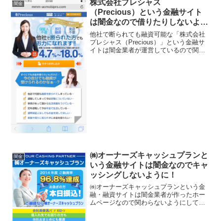
株式会社プレシャス
闇金
（Precious）という金融サイト
は闇金なので借りたりしないよう
に！
他社で断られても融資可能な「株式会社
プレシャス（Precious）」という金融サ
イトは闇金業者が運営しているので関わ
ったり借りたりしないように！保証人不
要、即日融資可能、低金利4.7%〜
18.0%！ などと良い事ばかり書いていま
すが全部ウソ...
㈱オーナーズキャッシュプランと
闇金
いう金融サイトは闇金なのでキャ
ッシングしないように！
㈱オーナーズキャッシュプランという金
融・融資サイトは闇金業者が作ったホー
ムページなので関わらないようにしてく
ださいね！融資率96.8％達成！お急ぎの
方本日振込、会社員優遇ビジネスロー