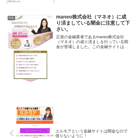
maneo株式会社（マネオ）に成
闇金
り済ましている闇金に注意して下
さい。
正規の金融業者であるmaneo株式会社
（マネオ）の成り済ましを行っている闇
金が登場しました。この金融サイトは闇
金業者が運営しているホームページなの
で関わらないようにしてください！年率
4.8％〜業界最安300万円ご融資、何方様
でも融資する絶対...
エルモアという金融サイトは闇金なので
借りないように！