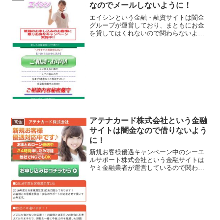
なのでメールしないように！
エイシンという金融・融資サイトは闇金
グループが運営しており、まともにお金
を貸してはくれないので関わらないよう
にしてください！ご相談内容秘密厳守！
即日融資！最短5分で融資！などと書いて
いますが、ここに書いてある事は全てウ
ソです。会社名：エイシ...
アテナカード株式会社という金融
闇金
サイトは闇金なので借りないよう
に！
新規お客様優遇キャンペーン中のシーエ
ルサポート株式会社という金融サイトは
ヤミ金融業者が運営しているので関わら
ないようにしてください！新規お客様優
遇対応中です！2016年度お客様満足度1
位！おまとめローン優遇中、24時間申込
み可能、他社でNG...