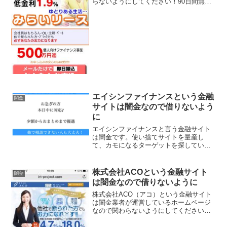
らないようにしてください！90日間無利
息、500万円迄低金利1.9％、メールだけ
で即日振込、 など良い事ばかりでカモを
釣り上げようとする闇金サイトの特徴で
す。会社名：み...
エイシンファイナンスという金融
闇金
サイトは闇金なので借りないよう
に
エイシンファイナンスと言う金融サイト
は闇金です。使い捨てサイトを量産し
て、カモになるターゲットを探していま
す、貸金会社は法律で金融庁に登録が義
務づけられていますが、その登録をして
いない違法業者なので、絶対に申し込ま
株式会社ACOという金融サイト
闇金
ないようにしてください。今...
は闇金なので借りないように
株式会社ACO（アコ）という金融サイト
は闇金業者が運営しているホームページ
なので関わらないようにしてください！
保証人不要・即日融資・来店不要、他社
で断られた方でもお力になれます！実質