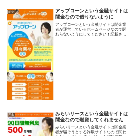
アップローンという金融サイトは
闇金
闇金なので借りないように
アップローンという金融サイトは闇金業
者が運営しているホームページなので関
わらないようにしてください！記載され
ている「09085824363」という電話番号
は、以前は西日本ローンという闇金が使
用していた電話番号です。会社名：アッ
プローン電話番...
みらいリースという金融サイトは
闇金
闇金なので融資してくれません
みらいリースという金融サイトは闇金業
者が騙そうとする詐欺サイトなので関わ