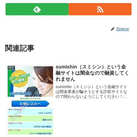
3piece
関連記事
sumishin（スミシン）という金
闇金
融サイトは闇金なので融資してく
れません
sumishin（スミシン）という金融サイト
は闇金業者が騙そうとする詐欺サイトな
ので関わらないようにしてください！ス
ピード審査で即日融資、他社お断りでも
大丈夫、安心の低金利5.8％〜18.0％な
ど、 良い事ばかりでカモを釣り上げよう
とする闇...