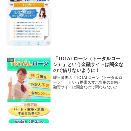
年利4.7％〜18.0％、などと良い事ばかり
書いていますが...
「TOTALローン（トータルロー
闇金
ン）」という金融サイトは闇金な
ので借りないように！
即日審査の「TOTALローン（トータルロ
ーン）」という携帯スマホ専用の金融・
融資サイトは闇金なので関わらないよう
にしてください！保証人不要、金利
2.8％〜、パート・主婦・無職・年金生活
者の方ご融資可能、なんていっています
が、闇金なので手を出...