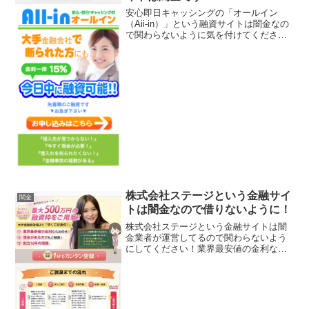
安心即日キャッシングの「オールイン
（Aii-in）」という融資サイトは闇金なの
で関わらないように気を付けてくださ
い！大手金融会社で断られた方も金利一
律15％で5～100万円の融資枠を今日中に
融資！それも先着順でなんて書いていま
すが、全部ウソ...
株式会社ステージという金融サイ
闇金
トは闇金なので借りないように！
株式会社ステージという金融サイトは闇
金業者が運営してるので関わらないよう
にしてください！業界最安値の金利なら
お任せ、借金がある方でもご融資、創立
16年の信頼など言葉巧みに申込をさせよ
うと誘導するサイトです。会社名：株式
会社ステージ登録番号：...