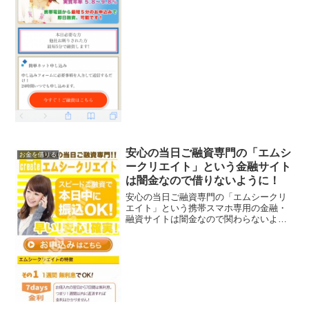
話から最短5分の申し込みで即日融資可
能、1～300万円の融資枠なんて良い事ば
かり書いていますが全部ウソですよ！会
社名：スタート...
安心の当日ご融資専門の「エムシ
お金を借りる
ークリエイト」という金融サイト
は闇金なので借りないように！
安心の当日ご融資専門の「エムシークリ
エイト」という携帯スマホ専用の金融・
融資サイトは闇金なので関わらないよう
にしてください！1週間無利息でOK、秘
密厳守で幅広く対応、実質年率5.8％〜
18.0％、なんていっていますが、闇金な
ので手を出さない...