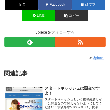
X
Facebook
はてブ
LINE
コピー
3pieceをフォローする
3piece
関連記事
スタートキャッシュは闇金です
闇金
よ！
スタートキャッシュという携帯融資サイ
トは闇金なので関わらないようにしてく
ださい！実質年率5.8％～9.8％、携帯電