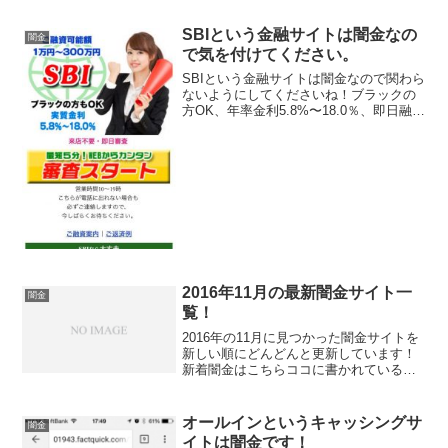
SBIという金融サイトは闇金なの
闇金
で気を付けてください。
SBIという金融サイトは闇金なので関わら
ないようにしてくださいね！ブラックの
方OK、年率金利5.8%〜18.0％、即日融
資、来店不要で簡単に借りられる、など
と書いていますが全部ウソですよ！会社
名：SBI住所：東京都港区赤坂3-5-18-
5F...
2016年11月の最新闇金サイト一
闇金
覧！
2016年の11月に見つかった闇金サイトを
新しい順にどんどんと更新しています！
新着闇金はこちらココに書かれているサ
イトは貸金業を行うのに必要な「貸金業
登録番号」や「登録電話番号」が金融庁
のデータベースで確認できない、正規の
オールインというキャッシングサ
闇金
登録を行っていない...
イトは闇金です！