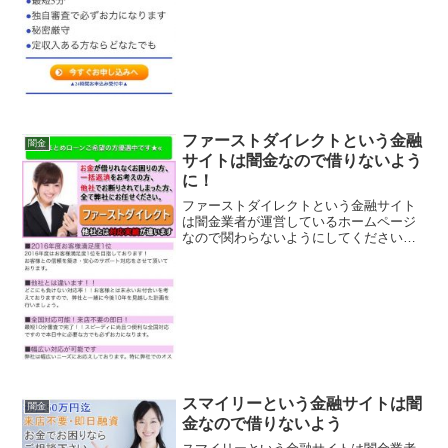
にお金を貸してくれるように書いていま
すが、信じてはいけませ...
ファーストダイレクトという金融
闇金
サイトは闇金なので借りないよう
に！
ファーストダイレクトという金融サイト
は闇金業者が運営しているホームページ
なので関わらないようにしてください！
おまとめローンご希望の方優遇中、2016
年度お客様満足度No1、最短10分審査で
完了、などいかにもすぐにお金を貸して
くれるように書い...
スマイリーという金融サイトは闇
闇金
金なので借りないよう