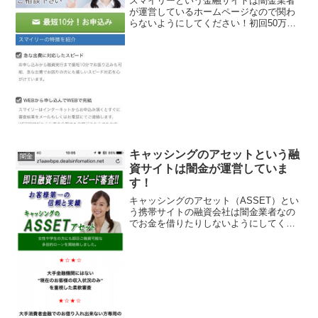
スマイリーという金融サイトは闇金業者
が運営しているホームページなので関わ
らないようにしてください！初回50万円
迄、来店不要・即日融資、急な出費に対
応したスピード、お金でお困りならご相
談下さい、などと良い事ばかり書いてい
ますが全部ウソですよ！...
キャッシングのアセットという融
闇金
資サイトは闇金が運営していま
す！
キャッシングのアセット（ASSET）とい
う携帯サイトの融資会社は闇金業者なの
でお金を借りたりしないようにしてくだ
さい！即日融資可能、スピード審査、女
性や学生でも融資可能な多目的ローン、
10万円迄の融資希望額なら最低基準の簡
単審査、ブラックＯ...