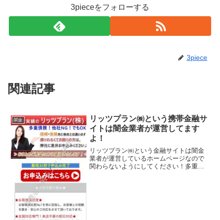
3pieceをフォローする
3piece
関連記事
リッツプラン㈱という携帯金融サ
闇金
イトは闇金業者が運営してます
よ！
リッツプラン㈱という金融サイトは闇金
業者が運営しているホームページなので
関わらないようにしてください！多重債
務！他社NG！でもOK、おまとめご希望
の方は優遇いたします、最短30秒で申込
み完了、などいかにもすぐにお金を貸し
てくれるように書いて...