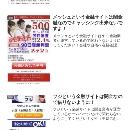
メッシュという金融サイトは闇金
闇金
融なのでキャッシング出来ないで
すよ！
メッシュという金融サイトはヤミ金融業
者が運営しているので関わらないように
してください！会社や自宅へ在籍確認は
一切いたしません、現状ブラックの方で
も500万円迄、スピード10分独自審査、固
定年率2.4％、初回限定90日間無利息、な
どといい事ば...
フジという金融サイトは闇金なの
闇金
で借りないように！
フジという金融サイトは闇金業者が運営
しているホームページなので関わらない
ようにしてください！女性（主婦含む）
大歓迎、最短5分、独自審査で必ずお力に
なります、秘密厳守、などいかにもすぐ