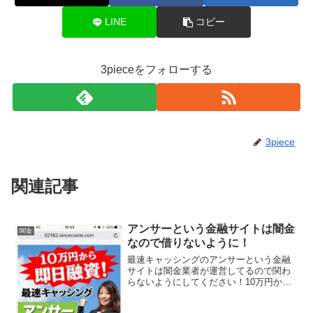
LINE
コピー
3pieceをフォローする
3piece
関連記事
アンサーという金融サイトは闇金
闇金
なので借りないように！
最速キャッシングのアンサーという金融
サイトは闇金業者が運営してるので関わ
らないようにしてください！10万円から
即日融資、他社入手困難な方もご相談く
ださい、最短5分で振込完了、パート・主