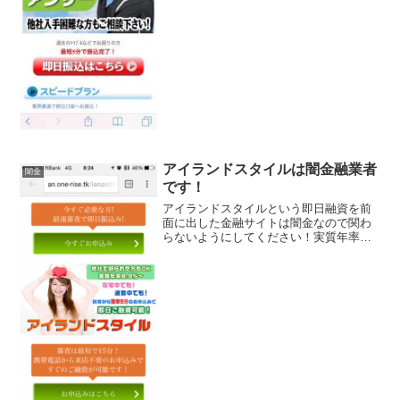
婦もOKと言葉巧みに「融資や貸しつけ」
という事を言わずに...
アイランドスタイルは闇金融業者
闇金
です！
アイランドスタイルという即日融資を前
面に出した金融サイトは闇金なので関わ
らないようにしてください！実質年率
8.9％～、最短１５分審査、１０００万円
迄融資で２０年２４０回返済などと条件
のいい事ばかり書いていますが全部ウソ
ですよ！会社名：アイラ...