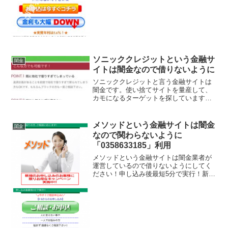
ていますが、...
ソニッククレジットという金融サ
闇金
イトは闇金なので借りないように
ソニッククレジットと言う金融サイトは
闇金です。使い捨てサイトを量産して、
カモになるターゲットを探しています、
貸金会社は法律で金融庁に登録が義務づ
けられていますが、その登録をしていな
い違法業者なので、絶対に申し込まない
メソッドという金融サイトは闇金
闇金
ようにしてください。今現...
なので関わらないように
「0358633185」利用
メソッドという金融サイトは闇金業者が
運営しているので借りないようにしてく
ださい！申し込み後最短5分で実行！新規
申し込みのお客様にお得なキャンペーン
実施中！ご相談内容秘密厳守、と書いて
いますが全部ウソですよ。会社名：メソ
ッド住所：東京都品川区...