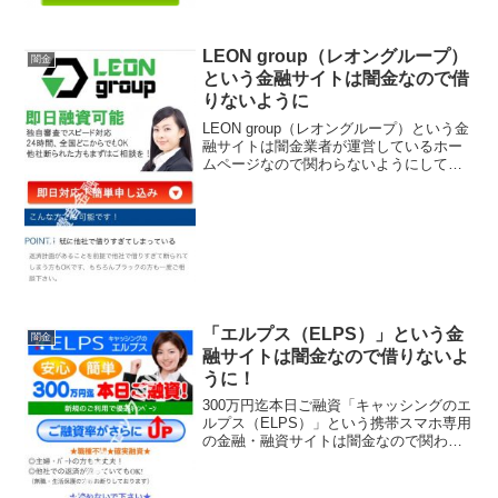
LEON group（レオングループ）
闇金
という金融サイトは闇金なので借
りないように
LEON group（レオングループ）という金
融サイトは闇金業者が運営しているホー
ムページなので関わらないようにしてく
ださい！即日融資可能、独自審査でスピ
ード対応、24時間全国どこからでもOK、
他社で断られた方もまずはご相談を、な
どと良い事...
「エルプス（ELPS）」という金
闇金
融サイトは闇金なので借りないよ
うに！
300万円迄本日ご融資「キャッシングのエ
ルプス（ELPS）」という携帯スマホ専用
の金融・融資サイトは闇金なので関わら
ないようにしてください！ご融資率がさ
らにUP、主婦・パートの方も大丈夫、他
社で返済が滞っていてもOK、なんていっ