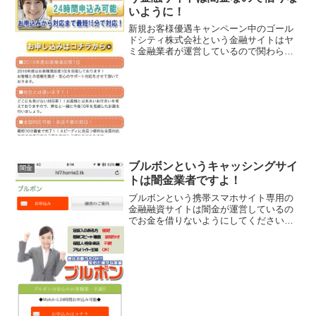
いように！
新規お客様優遇キャンペーン中のゴール
ドシティ株式会社という金融サイトはヤ
ミ金融業者が運営しているので関わらな
いようにしてください！お申込から対応
まで最短15分で対応！24時間申込み可能
などといい事ばかり書いていますが、全
部ウソですよ！会社名...
ブルボンというキャッシングサイ
闇金
トは闇金業者ですよ！
ブルボンという携帯スマホサイト専用の
金融融資サイトは闇金が運営しているの
でお金を借りないようにしてください！
簡単スピード審査最短5分・保証人・担保
不要、アルバイト・主婦ＯＫ、1～500万
円迄融資可能、5.8％～18.0％の融資利率
などと条件...