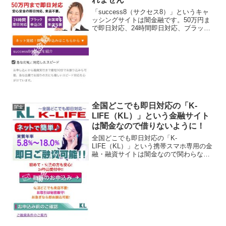
「success8（サクセス8）」というキャ
ッシングサイトは闇金融です。50万円ま
で即日対応、24時間即日対応、ブラック
申込OK！と書いていますが、このサイト
に書いてある事は全てデタラメです。会
社名：success8（サクセス8）このサイ
ト...
全国どこでも即日対応の「K-
闇金
LIFE（KL）」という金融サイト
は闇金なので借りないように！
全国どこでも即日対応の「K-
LIFE（KL）」という携帯スマホ専用の金
融・融資サイトは闇金なので関わらない
ようにしてください！実質年率5.8％〜
18.0％、即日ご融資可能、初めて・女性
の方も安心、日本全国どこでも即日対
応、なんていっています...