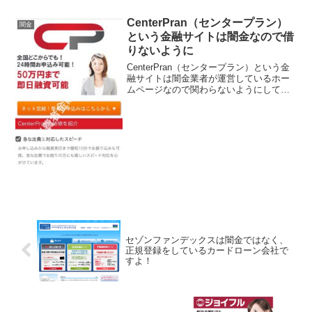
CenterPran（センタープラン）
闇金
という金融サイトは闇金なので借
りないように
CenterPran（センタープラン）という金
融サイトは闇金業者が運営しているホー
ムページなので関わらないようにしてく
ださい！全国どこからでも！24時間お申
込み可能！50万円まで即日融資可能！な
どと良い事ばかり書いていますが全部ウ
ソですよ！...
セゾンファンデックスは闇金ではなく、
正規登録をしているカードローン会社で
すよ！