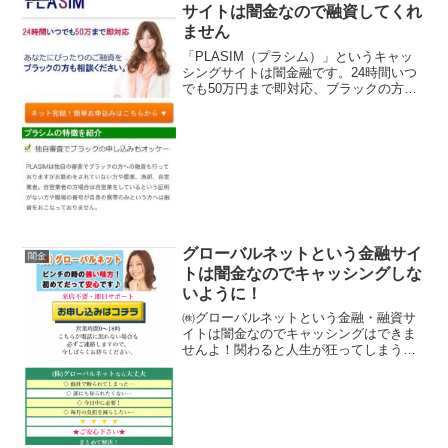
サイトは闇金なので融資してくれ
ません
「PLASIM（プラシム）」というキャッ
シングサイトは闇金融です。24時間いつ
でも50万円まで即対応、ブラックの方で
も相談ください！と書いていますが、こ
のサイトに書いてある事は全てデタラメ
です。会社名：PLASIM（プラシム）こ
のサイトに書...
グローバルネットという金融サイ
闇金
トは闇金なのでキャッシングしな
いように！
㈱グローバルネットという金融・融資サ
イトは闇金なのでキャッシングはできま
せんよ！関わると人生が狂ってしまうの
で気をつけてください。来店不要・即日
サポート、無職の方以外確実！総量規制
対象でもＯＫ，他社おまとめも一本化、
他社で断られてもＯＫ、な...