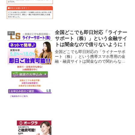
み可能、他社でNG...
全国どこでも即日対応「ライナー
闇金
サポート（株）」という金融サイ
トは闇金なので借りないように！
全国どこでも即日対応の「ライナーサポ
ート（株）」という携帯スマホ専用の金
融・融資サイトは闇金なので関わらない
ようにしてください！実質年率5.8％〜
18.0％、即日ご融資可能、初めて・女性
の方も安心、24時間受付中、お急ぎなら
即お振込可能、お...