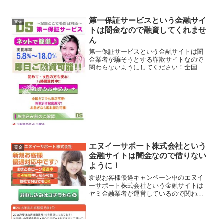
第一保証サービスという金融サイ
闇金
トは闇金なので融資してくれませ
ん
第一保証サービスという金融サイトは闇
金業者が騙そうとする詐欺サイトなので
関わらないようにしてください！全国ど
こでも即日対応、実質年率5.8％〜
18.0％、即日ご融資可能など、 良い事ば
かりでカモを釣り上げようとする闇金サ
イトの特徴です。会社...
エヌイーサポート株式会社という
闇金
金融サイトは闇金なので借りない
ように！
新規お客様優遇キャンペーン中のエヌイ
ーサポート株式会社という金融サイトは
ヤミ金融業者が運営しているので関わら
ないようにしてください！新規お客様優
遇対応中です！2016年度お客様満足度1
位！おまとめローン優遇中、24時間申込