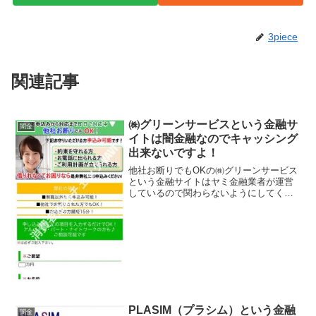
3piece
関連記事
㈱グリーンサービスという金融サ
闇金
イトは闇金融なのでキャッシング
出来ないですよ！
他社お断りでもOKの㈱グリーンサービス
という金融サイトはヤミ金融業者が運営
しているので関わらないようにしてくだ
さい！無職以外なら申込み可能！他社で
お断りされた方でもOK！ お急ぎの方最
短15分、などといい事ばかり書いていま
すが、全部ウソです...
PLASIM（プラシム）という金融
闇金