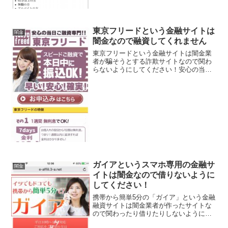
東京フリードという金融サイトは
闇金
闇金なので融資してくれません
東京フリードという金融サイトは闇金業
者が騙そうとする詐欺サイトなので関わ
らないようにしてください！安心の当日
ご融資専門、早い！安心！確実！、1週間
無利息でOKなど、 良い事ばかりでカモ
を釣り上げようとする闇金サイトの特徴
です。会社名：東京フ...
ガイアというスマホ専用の金融サ
闇金
イトは闇金なので借りないように
してください！
携帯から簡単5分の「ガイア」という金融
融資サイトは闇金業者が作ったサイトな
ので関わったり借りたりしないように！
イツでもドコでも携帯から5分で！ご対応