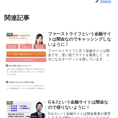
3piece
関連記事
ファーストライフという金融サイ
闇金
トは闇金なのでキャッシングしな
いように！
ファーストライフと言う金融サイトは闇
金です。使い捨てサイトを量産して、カ
モになるターゲットを探しています、貸
金会社は法律で金融庁に登録が義務づけ
られていますが、その登録をしていない
違法業者なので、絶対に申し込まないよ
うにしてください。201...
G＆Jという金融サイトは闇金な
闇金
ので借りないように！
G＆Jという金融サイトは闇金業者が運営
してるので関わらないようにしてくださ