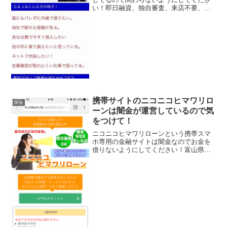
い！即日融資、独自審査、来店不要、最
速融資など言葉巧みに申込をさせようと
誘導するサイトです。会社名：G＆J会社
概要を確認すると、貸金番号も住所も記
載がありませんでした...
携帯サイトのニコニコヒマワリロ
闇金
ーンは闇金が運営しているので気
をつけて！
ニコニコヒマワリローンという携帯スマ
ホ専用の金融サイトは闇金なのでお金を
借りないようにしてください！富山県に
ある正規の「ニコニコヒマワリローン」
様の情報を全部コピーした悪質サイトで
す！即日融資ＯＫ、簡単WEB申し込み、
1～50万円を実質年率...