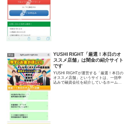
強化中、なんてありえない事ばかり書い
ています。完全にウソですよ、騙されな
いように注意して下さ...
YUSHI RIGHT「厳選！本日のオ
闇金
ススメ店舗」は闇金の紹介サイト
です
YUSHI RIGHTが運営する「厳選！本日の
オススメ店舗」というサイトは、一括申
込みで融資会社を紹介しているホームペ
ージです。しかし、YUSHI RIGHTが運営
するサイトは、正規の金融業者に申込み
する訳でなく、闇金に申込みをした事に
なっ...