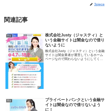
3piece
関連記事
株式会社Justy（ジャスティ）と
闇金
いう金融サイトは闇金なので借り
ないように
株式会社Justy（ジャスティ）という金融
サイトは闇金業者が運営しているホーム
ページなので関わらないようにしてくだ
さい！保証人不要・即日融資・来店不
要、他社で断られた方でもお力になれま
す！実質年利4.7％〜18.0％、などと良い
事ばかり書い...
プライベートバンクという金融サ
闇金
イトは闇金なので借りないよう
に！