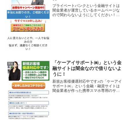
プライベートバンクという金融サイトは
闇金業者が運営しているホームページな
ので関わらないようにしてください！本
当にお困りの方、ご相談ください、最短5
分！人に言えないことや、一人でお悩み
の方 悩まず、遠慮なくご相談下さ
い！、などいかにもすぐにお...
「ケーアイサポート㈱」という金
闇金
融サイトは闇金なので借りないよ
うに！
新規お客様優遇対応中です♪の「ケーアイ
サポート㈱」という金融・融資サイトは
闇金業者が作った携帯スマホ専用のサイ
トなので関わらないようにしてくださ
い！おまとめローン優遇中、254時間申し
込み可能、他社NGでもOK、2016年度お
客様満足度1位...