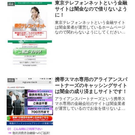
東京テレフォンネットという金融
闇金
サイトは闇金なので借りないよう
に！
東京テレフォンネットという金融サイト
は闇金業者が運営しているホームページ
なので関わらないようにしてください！
申し込み後最短5分で実行、完全秘密厳守
お約束、などいかにもすぐにお金を貸し
てくれるように書いていますが、信じて
はいけませんよ。会社名...
携帯スマホ専用のアライアンスパ
闇金
ートナーズのキャッシングサイト
は闇金の成り済ましサイトです！
アライアンスパートナーズという携帯ス
マホ専用の金融会社のサイトは闇金業者
が運営しているのでお金を借りないよう
にしてください！完全に正規業者をまね
て作った成り済ましサイト闇金です。提
供年利5.5％～14.0％、最大700万円まで
の融資額、返済...