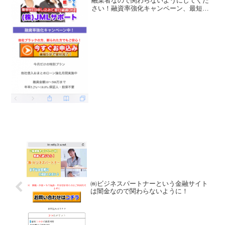
融業者なので関わらないようにしてくだ
さい！融資率強化キャンペーン、最短５
分で受け付け完了、１０～５００万円ま
で融資可能、年率5.2％～18.0.％、専任フ
ィナンシャルプランナーに相談などと良
い事ばかり書...
㈱ビジネスパートナーという金融サイト
は闇金なので関わらないように！