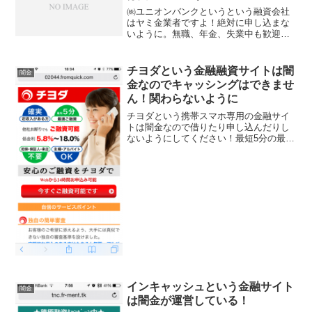
㈱ユニオンバンクというという融資会社
はヤミ金業者ですよ！絶対に申し込まな
いように。無職、年金、失業中も歓迎！
5~250万迄融資！なんて書いています
が、仕事をしていない人にお金を貸すな
んて闇金だけです。会社名：㈱ユニオン
チヨダという金融融資サイトは闇
闇金
バンク住所：東京都渋谷...
金なのでキャッシングはできませ
ん！関わらないように
チヨダという携帯スマホ専用の金融サイ
トは闇金なので借りたり申し込んだりし
ないようにしてください！最短5分の最速
融資、低金利5.8％～18.0％で担保・保証
人不要、主婦・アルバイトもＯＫ、1～
500万円の融資可能などと言い事ばかり書
いています...
インキャッシュという金融サイト
闇金
は闇金が運営している！