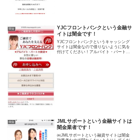
YJCフロントバンクという金融サ
闇金
イトは闇金です！
YJCフロントバンクというキャッシング
サイトは闇金なので借りないように気を
付けてください！アルバイト・パート大
歓迎、最短5分融資、融資率が自慢などと
いい条件ばかりを並べていますが女性を
狙ったウソばっかりを並べています。会
社名：株式会社ｃ住所...
JMLサポートという金融サイトは
闇金
闇金業者です！
㈱JMLサポートという融資サイトは闇金