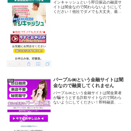
インキャッシュという即日振込の融資サ
イトは闇金なので関わらないようにして
ください！他社でダメでも大丈夫、最短
１５分で１０万円、融資率は95％を達
成、低金利5.8％～9.8％などといい事ば
かり書いていますが全部ウソですよ！会
社名：インキャッシ...
パープル㈱という金融サイトは闇
闇金
金なので融資してくれません
パープル㈱という金融サイトは闇金業者
が騙そうとする詐欺サイトなので関わら
ないようにしてください！即時融資、来
店不要、秘密厳守など、 良い事ばかりで
カモを釣り上げようとする闇金サイトの
特徴です。会社名：パープル株式会社住
所：福岡県北九州市小倉...