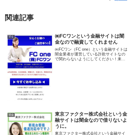
関連記事
㈱FCワンという金融サイトは闇
闇金
金なので融資してくれません
㈱FCワン（FC one）という金融サイトは
闇金業者が運営している詐欺サイトなの
で関わらないようにしてください！来店
不要！即日融資！実質年率3.2％〜！ブラ
ックでも融資可能、などと良い事ばかり
書いていますが全部ウソです。会社名：
株式会社FC...
東京ファクター株式会社という金
闇金
融サイトは闇金なので借りないよ
うに。
東京ファクター株式会社という金融サイ