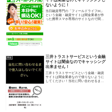
ないように！
当日融資専門の「フィールドライフ㈱」
という金融・融資サイトは闇金業者が作
った携帯スマホ専用のサイトなので関わ
らないようにしてください！1週間無利息
でOK、その日のうちにお振込、秘密厳守
で幅広く対応！なんていい事ばかり書い
ていますが全部ウソで...
三井トラストサービスという金融
闇金
サイトは闇金なのでキャッシング
出来ません！
三井トラストサービスという金融・融資
サイトは闇金業者なので借りないように
してください！当社に問い合わせるまで
借入はしないでください！などと良い事
ばかり書いているけど全部ウソですよ。
三井住友トラストビジネスサービスに成
りすましている闇金なので...