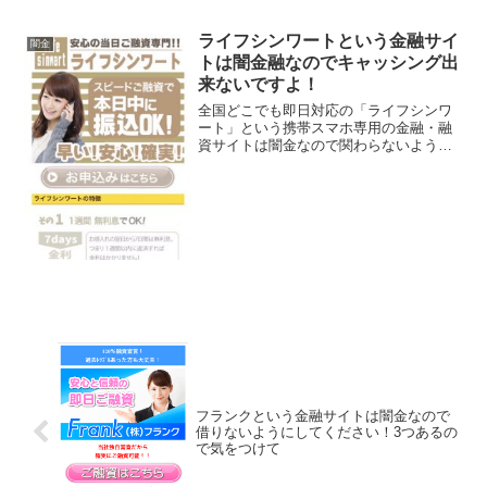
ライフシンワートという金融サイ
闇金
トは闇金融なのでキャッシング出
来ないですよ！
全国どこでも即日対応の「ライフシンワ
ート」という携帯スマホ専用の金融・融
資サイトは闇金なので関わらないように
してください！実質年率5.8％〜18.0％、
即日ご融資可能、初めて・女性の方も安
心、日本全国どこでも即日対応、なんて
いっていますが、...
フランクという金融サイトは闇金なので
借りないようにしてください！3つあるの
で気をつけて