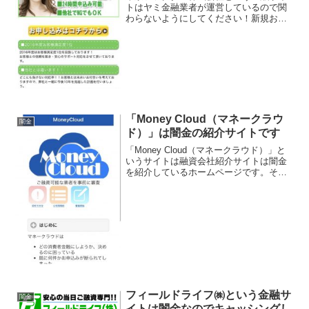
トはヤミ金融業者が運営しているので関
わらないようにしてください！新規お客
様優遇対応中です！おまとめローン優遇
中、24時間申込み可能、他社でNGでも
OK、などといい事ばかり書いています
が、会社概要を含めてこ...
「Money Cloud（マネークラウ
闇金
ド）」は闇金の紹介サイトです
「Money Cloud（マネークラウド）」と
いうサイトは融資会社紹介サイトは闇金
を紹介しているホームページです。その
紹介サイトの内容はほとんど闇金業者に
つながり、まともな融資を行っている金
融業者にはつながりません。どの消費者
金融にしようか...
フィールドライフ㈱という金融サ
闇金
イトは闇金なのでキャッシングし