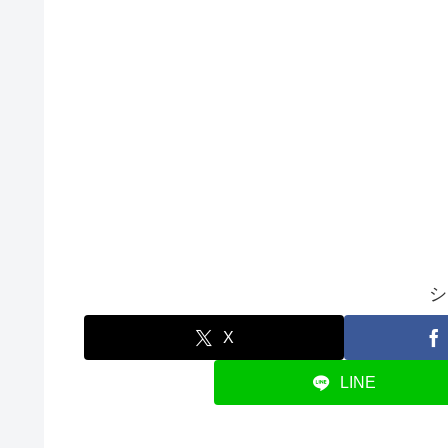
シ
X
LINE