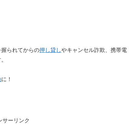
を握られてからの
押し貸し
やキャンセル詐欺、携帯電
す。
融
に！
ンサーリンク