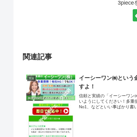
3pie
関連記事
イーシーワン㈱という
闇金
すよ！
信頼と実績の「イーシーワン
いようにしてください！多重債
No1、などといい事ばかり書