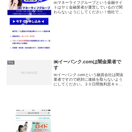
㈱マネーライフグループという金融サイ
トはヤミ金融業者が運営しているので関
わらないようにしてください！他社で断
られて方でも安心、簡単スピード審査、
即日融資、実質年率2.8％〜15.25％、な
どといい事ばかり書いていますが、全部
ウソですよ！会社...
㈱イーバンク.comは闇金業者で
闇金
す
㈱イーバンク.comという融資会社は闇金
業者ですので絶対に連絡を取らないよう
にしてください。３０日間無利息キャン
ペーンや８００万円の大型おまとめロー
ン、レディース優遇キャンペーンなど
数々の商品を紹介していますが、まとも
な金利でお金を貸してく...