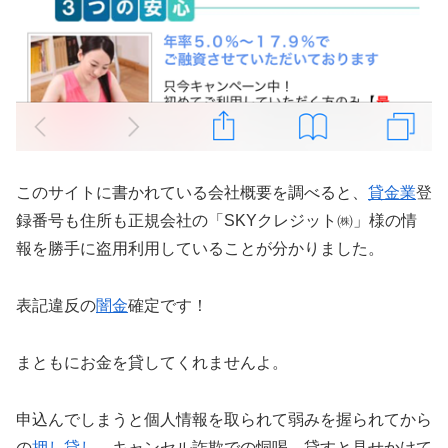
このサイトに書かれている会社概要を調べると、
貸金業
登
録番号も住所も正規会社の「SKYクレジット㈱」様の情
報を勝手に盗用利用していることが分かりました。
表記違反の
闇金
確定です！
まともにお金を貸してくれませんよ。
申込んでしまうと個人情報を取られて弱みを握られてから
の
押し貸し
、キャンセル詐欺での恫喝、貸すと見せかけて