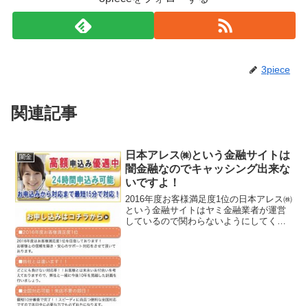
3piece
関連記事
日本アレス㈱という金融サイトは
闇金
闇金融なのでキャッシング出来な
いですよ！
2016年度お客様満足度1位の日本アレス㈱
という金融サイトはヤミ金融業者が運営
しているので関わらないようにしてくだ
さい！2016年度お客様満足度1位、他社と
は違います、全国対応可能！来店不要の
即日！などといい事ばかり書いています
が、全部ウソ...