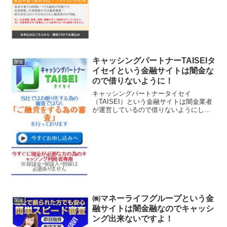
時間対応、社会保険・...
キャッシングパートナーTAISEIタ
闇金
イセイという金融サイトは闇金な
ので借りないように！
キャッシングパートナータイセイ
（TAISEI）という金融サイトは闇金業者
が運営しているので借りないようにして
ください！保証人・担保不要で融資可
能、即日融資のキャッシング、１～３０
０万円を2.9％～18.0％の実質年率で融
資、などといい事ばか...
㈱マネーライフグループという金
闇金
融サイトは闇金融なのでキャッシ
ング出来ないですよ！