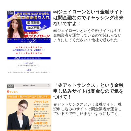
㈱ジェイローンという金融サイト
闇金
は闇金融なのでキャッシング出来
ないですよ！
㈱ジェイローンという金融サイトはヤミ
金融業者が運営しているので関わらない
ようにしてください！他社で断られた方
でも安心、簡単確実借り入れ、即日融
資、来店不要、などといい事ばかり書い
ていますが、全部ウソですよ！会社名：
株式会社ジェイローン住所：...
「＠アットサンクス」という金融
闇金
申し込みサイトは闇金なので気を
つけて！
＠アットサンクスという金融サイト、融
資申し込みのサイトは闇金業者が運営し
ているので申し込まないようにしてくだ
さい！即日融資、最短10分でお振り込
み、最大50万円まで対応いたします！ブ
ラックもＯＫ、来店不要で即日融資、24