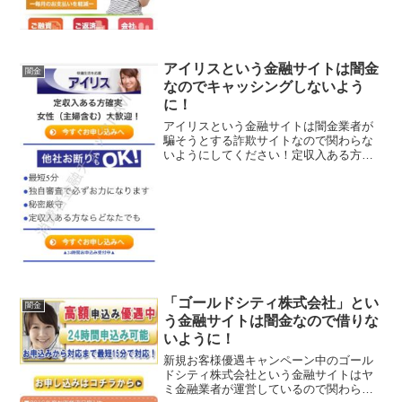
アイリスという金融サイトは闇金
闇金
なのでキャッシングしないよう
に！
アイリスという金融サイトは闇金業者が
騙そうとする詐欺サイトなので関わらな
いようにしてください！定収入ある方確
実！女性（主婦含む）大歓迎！最短5分対
応、独自審査で必ずお力になりますな
ど、いい事ばかり書いていますが、こん
な条件で貸してくれる融資...
「ゴールドシティ株式会社」とい
闇金
う金融サイトは闇金なので借りな
いように！
新規お客様優遇キャンペーン中のゴール
ドシティ株式会社という金融サイトはヤ
ミ金融業者が運営しているので関わらな