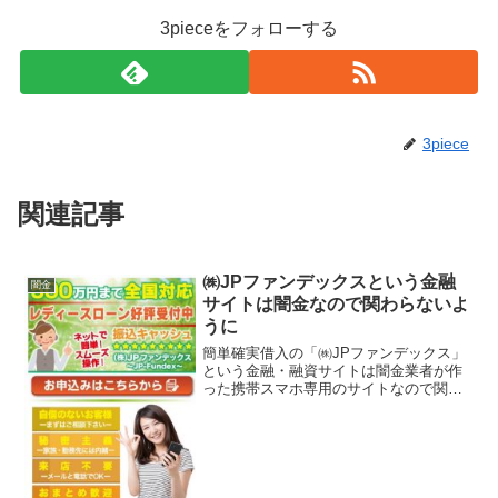
3pieceをフォローする
3piece
関連記事
㈱JPファンデックスという金融
闇金
サイトは闇金なので関わらないよ
うに
簡単確実借入の「㈱JPファンデックス」
という金融・融資サイトは闇金業者が作
った携帯スマホ専用のサイトなので関わ
らないようにしてください！500万円まで
全国相応、レディースローン好評受付
中、完全秘密主義！なんていい事ばかり
書いていますが全部ウ...