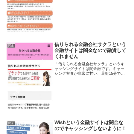
いようにしてください！お申込から対応
まで最短15分で対応！24時間申込み可能
などといい事ばかり書いていますが、全
部ウソですよ！会社名...
借りられる金融会社サクラという
闇金
金融サイトは闇金なので融資して
くれません
「借りられる金融会社サクラ」というキ
ャッシングサイトは闇金融です。キャッ
シング審査が非常に甘い、最短15分でお
客様をサポート、24時間いつでもお申し
込みと書いていますが、このサイトに書
いてある事は全てデタラメです。会社
名：借りられる金融会社...
Wishという金融サイトは闇金な
闇金
のでキャッシングしないように！