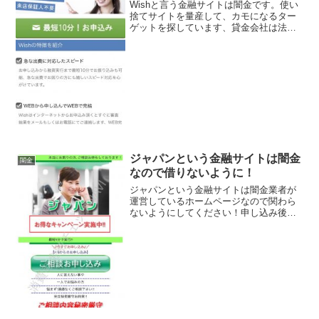
Wishと言う金融サイトは闇金です。使い
捨てサイトを量産して、カモになるター
ゲットを探しています、貸金会社は法律
で金融庁に登録が義務づけられています
が、その登録をしていない違法業者なの
で、絶対に申し込まないようにしてくだ
さい。2017年12...
ジャパンという金融サイトは闇金
闇金
なので借りないように！
ジャパンという金融サイトは闇金業者が
運営しているホームページなので関わら
ないようにしてください！申し込み後最
短5分で実行、完全秘密厳守お約束、など
いかにもすぐにお金を貸してくれるよう
に書いていますが、信じてはいけません
よ。会社名：ジャパン住...