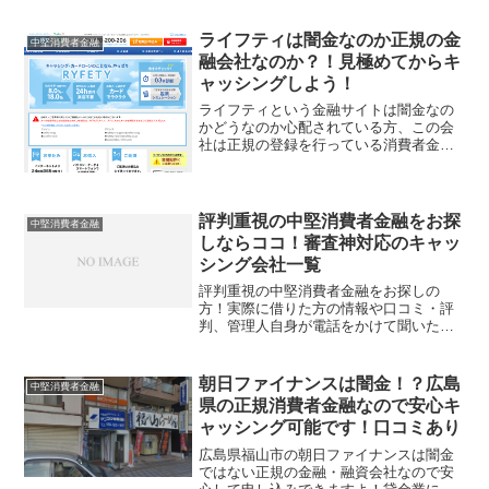
ライフティは闇金なのか正規の金
中堅消費者金融
融会社なのか？！見極めてからキ
ャッシングしよう！
ライフティという金融サイトは闇金なの
かどうなのか心配されている方、この会
社は正規の登録を行っている消費者金融
なのでキャッシング出来ますし安心して
申し込みできますよ！新規客獲得に力を
入れているために審査も比較的通りやす
く、そのためか「ライフテ...
評判重視の中堅消費者金融をお探
中堅消費者金融
しならココ！審査神対応のキャッ
シング会社一覧
評判重視の中堅消費者金融をお探しの
方！実際に借りた方の情報や口コミ・評
判、管理人自身が電話をかけて聞いた内
容や経験、調べ上げた情報を是非参考に
してください。大手消費者金融ではな
く、中堅・小規模のキャッシング会社、
朝日ファイナンスは闇金！？広島
中堅消費者金融
貸金業者の評判はなかなか出回...
県の正規消費者金融なので安心キ
ャッシング可能です！口コミあり
広島県福山市の朝日ファイナンスは闇金
ではない正規の金融・融資会社なので安