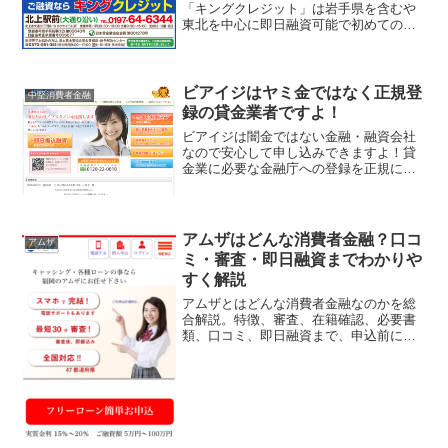
「キングクレジット」は岩手県を含むや
東北を中心に即日融資可能で初めての方
でも貸してもらえる金融会社ですよ！北
上駅から徒歩2分の大通り沿いにあり、電
話申し込みか来店で融資をしてもらうこ
とが可能です。地方の消費...
ビアイジはヤミ金ではなく正規登
中堅消費者金融
録の貸金業者ですよ！
ビアイジは闇金ではない金融・融資会社
なので安心して申し込みできますよ！貸
金業に必要な金融庁への登録を正規に行
っているビアイジは、本社は京都ですが
北海道や東北、広島と福岡での振込キャ
ッシングに力を入れている中堅消費者金
融です。関東や関西には広...
アムザはどんな消費者金融？口コ
アムザ
ミ・審査・即日融資までわかりや
すく解説
アムザとはどんな消費者金融なのかを総
合解説。特徴、審査、在籍確認、必要書
類、口コミ、即日融資まで、申込前に知
っておきたいポイントをわかりやすく整
理しています