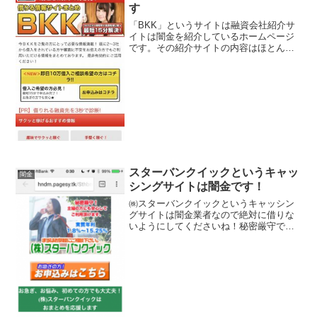
す
「BKK」というサイトは融資会社紹介サ
イトは闇金を紹介しているホームページ
です。その紹介サイトの内容はほとんど
闇金業者につながり、まともな融資を行
っている金融業者にはつながりません。
即日10万借入ご希望の方はコチラ！最短
15分解決！などとい...
スターバンクイックというキャッ
闇金
シングサイトは闇金です！
㈱スターバンクイックというキャッシン
グサイトは闇金業者なので絶対に借りな
いようにしてくださいね！秘密厳守で実
質年利1.8％～15.25％、他社ブラックＯ
Ｋ、最大８００万円迄利用可能、さらに
６０日間無利息融資中なんて書いていま
すが全部ウソです...