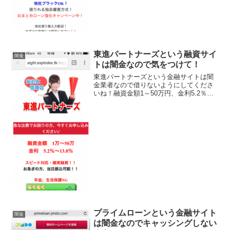
東進パートナーズという融資サイ
闇金
トは闇金なので気をつけて！
東進パートナーズという金融サイトは闇
金業者なので借りないようにしてくださ
いね！融資金額1～50万円、金利5.2％～
13.8％、スピード対応・確実融資、来店
不要の振り込み融資！なんていい事ばか
り書いていますが全部ウソですよ！会社
名：東進パート...
プライムローンという金融サイト
闇金
は闇金なのでキャッシングしない