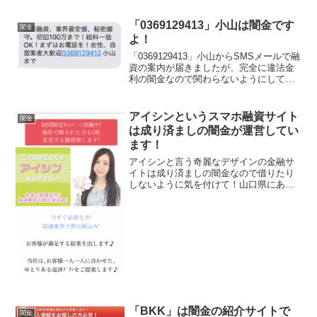
「0369129413」小山は闇金です
闇金
よ！
「0369129413」小山からSMSメールで融
資の案内が届きましたが、完全に違法金
利の闇金なので関わらないようにしてく
ださいね！高額融資、業界最安値、秘密
厳守。初回100万まで！給料一括ＯＫ！ま
ずはお電話を！女性、自営業者大歓迎と
アイシンというスマホ融資サイト
闇金
書いてい...
は成り済ましの闇金が運営してい
ます！
アイシンと言う奇麗なデザインの金融サ
イトは成り済ましの闇金なので借りたり
しないように気を付けて！山口県にある
正規消費者金融のアイシン様の情報を全
部盗用利用して勝手にスマホサイトを立
ち上げている悪質闇金です。1～50万円を
最短10分審査で融資...
「BKK」は闇金の紹介サイトで
闇金