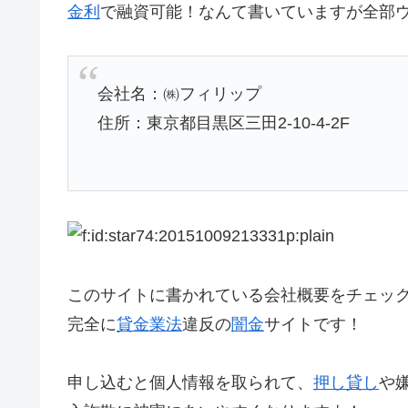
金利
で融資可能！なんて書いていますが全部
会社名：㈱フィリップ
住所：東京都目黒区三田2-10-4-2F
このサイトに書かれている会社概要をチェッ
完全に
貸金業法
違反の
闇金
サイトです！
申し込むと個人情報を取られて、
押し貸し
や