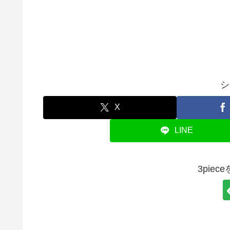
シ
X
LINE
3pie