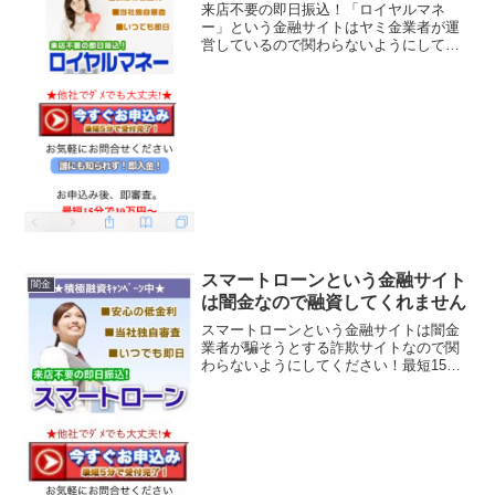
来店不要の即日振込！「ロイヤルマネ
ー」という金融サイトはヤミ金業者が運
営しているので関わらないようにしてく
ださい！他社がダメでも大丈夫！最短15
分で10万円～300万円を指定口座にお振り
込み、融資率は95％！低金利5.8％～
9.8％などとい...
スマートローンという金融サイト
闇金
は闇金なので融資してくれません
スマートローンという金融サイトは闇金
業者が騙そうとする詐欺サイトなので関
わらないようにしてください！最短15分
で10万円〜、ご融資率は95％、業界No1
低金利5.8％〜など、 良い事ばかりでカモ
を釣り上げようとする闇金サイトの特徴
です。会社...