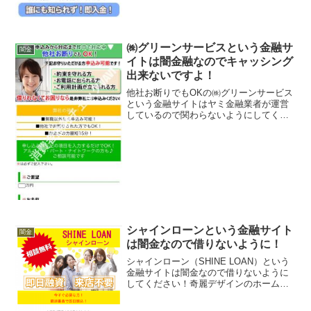
㈱グリーンサービスという金融サ
闇金
イトは闇金融なのでキャッシング
出来ないですよ！
他社お断りでもOKの㈱グリーンサービス
という金融サイトはヤミ金融業者が運営
しているので関わらないようにしてくだ
さい！無職以外なら申込み可能！他社で
お断りされた方でもOK！ お急ぎの方最
短15分、などといい事ばかり書いていま
すが、全部ウソです...
シャインローンという金融サイト
闇金
は闇金なので借りないように！
シャインローン（SHINE LOAN）という
金融サイトは闇金なので借りないように
してください！奇麗デザインのホームペ
ージで、即日融資・来店不要、1~50万円
を実質年率3.2％～12.2％の低金利で融資