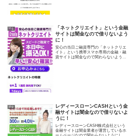
するなんていい条件を書いていますが全
部ウ...
「ネットクリエイト」という金融
闇金
サイトは闇金なので借りないよう
に！
安心の当日ご融資専門の「ネットクリエ
イト」という携帯スマホ専用の金融・融
資サイトは闇金なので関わらないように
してください！1週間無利息、スピード融
資で本日中に振込OK、早い！安心！確
実！、なんていっていますが、闇金なの
で手を出さないように！...
レディースローンCASHという金
闇金
融サイトは闇金なので借りないよ
うに！
レディースローンCASH株式会社という
金融サイトは闇金業者が運営しているホ
ームページなので関わらないようにして