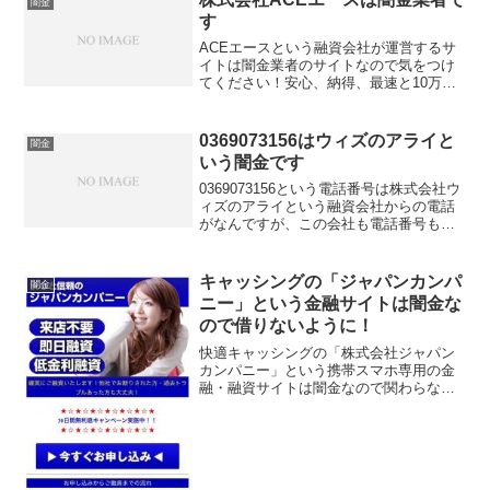
闇金
す
ACEエースという融資会社が運営するサ
イトは闇金業者のサイトなので気をつけ
てください！安心、納得、最速と10万円
までは審査基準を大幅緩和、5.8％～
18.0％の金利で最長10年返済なんて書い
ていますが、全部ウソですよ！会社名：
0369073156はウィズのアライと
闇金
株式会社エース...
いう闇金です
0369073156という電話番号は株式会社ウ
ィズのアライという融資会社からの電話
がなんですが、この会社も電話番号も貸
金業登録の無い闇金です！土曜日なのに
電話してきてうっとおしいなー。丁寧な
話し口調ではあるけど、貸金業登録番号
キャッシングの「ジャパンカンパ
闇金
を聞いても言わ...
ニー」という金融サイトは闇金な
ので借りないように！
快適キャッシングの「株式会社ジャパン
カンパニー」という携帯スマホ専用の金
融・融資サイトは闇金なので関わらない
ようにしてください！来店不要、即日融
資、低金利融資、30日間無利息キャンペ
ーン実施中、専任のファイナンシャルプ
ランナーが相談、なんて...