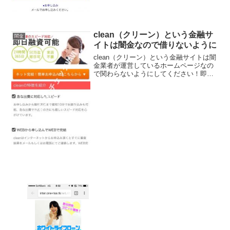
clean（クリーン）という金融サ
闇金
イトは闇金なので借りないように
clean（クリーン）という金融サイトは闇
金業者が運営しているホームページなの
で関わらないようにしてください！即日
融資可能、50万円迄即日可能、来店不
要、最短10分でお振込可能、などと良い
事ばかり書いていますが全部ウソです
よ！会社名：cle...