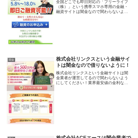
全国どこでも即日対応の「フリーライフ
（株）」という携帯スマホ専用の金融・
融資サイトは闇金なので関わらないよう
にしてください！初めて・女性の方でも
安心、秘密厳守で幅広く対応、実質年率
5.8％〜18.0％、なんていっていますが、
闇金なので手を出...
株式会社リンクスという金融サイ
闇金
トは闇金なので借りないように！
株式会社リンクスという金融サイトは闇
金業者が運営してるので関わらないよう
にしてください！業界最安値の金利なら
お任せ、借金がある方でもご融資、創立
16年の信頼など言葉巧みに申込をさせよ
うと誘導するサイトです。会社名：株式
会社リンクス登録番号：...
株式会社ACEエースは闇金業者で