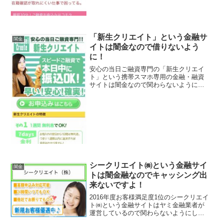
「新生クリエイト」という金融サ
闇金
イトは闇金なので借りないよう
に！
安心の当日ご融資専門の「新生クリエイ
ト」という携帯スマホ専用の金融・融資
サイトは闇金なので関わらないようにし
てください！1週間無利息、本日中に振込
OK、早い！安心！確実！なんていってい
ますが、闇金なので手を出さないよう
に！ 甘い条件は全部ウ...
シークリエイト㈱という金融サイ
闇金
トは闇金融なのでキャッシング出
来ないですよ！
2016年度お客様満足度1位のシークリエイ
ト㈱という金融サイトはヤミ金融業者が
運営しているので関わらないようにして