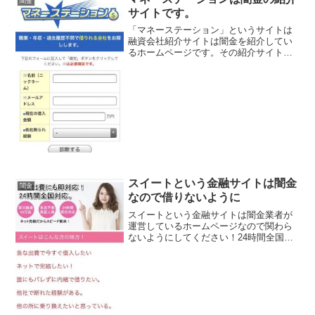
闇金
サイトです。
「マネーステーション」というサイトは
融資会社紹介サイトは闇金を紹介してい
るホームページです。その紹介サイトの
内容はほとんど闇金業者につながり、ま
ともな融資を行っている金融業者にはつ
ながりません。職業・収入・過去履歴不
問で借りれる会社をお探し...
スイートという金融サイトは闇金
闇金
なので借りないように
スイートという金融サイトは闇金業者が
運営しているホームページなので関わら
ないようにしてください！24時間全国対
応、即日融資50万円迄、来店不要、保証
人無などと良い事ばかり書いていますが
全部ウソですよ！会社名：スイートこの
サイトの会社概要を調...