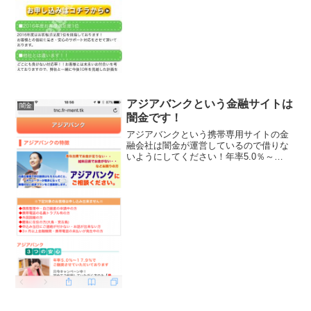
ください！2016年度お客様満足度1位！ど
こにも負けない対応率！全国対応可能！
来店不要の即日、などといい事ばかり書
いていますが...
アジアバンクという金融サイトは
闇金
闇金です！
アジアバンクという携帯専用サイトの金
融会社は闇金が運営しているので借りな
いようにしてください！年率5.0％～
17.9％で20万～500万円を融資、当日電話
対応できて時間が作れたら即日融資可
能！なんていい事を書いていますが全部
ウソですよ！会社...