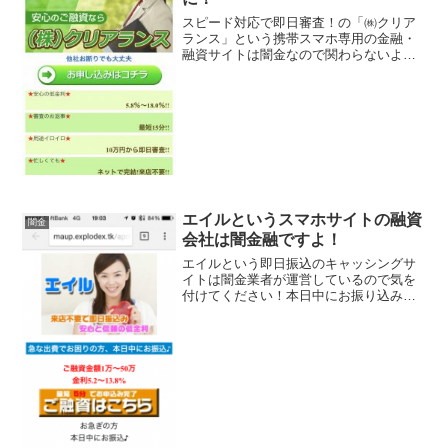
スピード対応で即日審査！の「㈱クリア
ランス」という携帯スマホ専用の金融・
融資サイトは闇金なので関わらないよう
にしてください！安心の低金利5.8％〜
18.0％、最短15分審査のお返事、10万円
から即日審査、なんていっていますが、
闇金なので手を...
エイルというスマホサイトの融資
闇金
会社は闇金融ですよ！
エイルという即日振込のキャッシングサ
イトは闇金業者が運営しているので気を
付けてください！本日中にお振り込み
で、1～50万円迄可能、金利は5.2％～
13.8％と条件のいい事を書いていますが
全部ウソですよ。会社名：エイル住所：
東京都港区新橋5-...