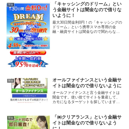
「キャッシングのドリーム」とい
闇金
う金融サイトは闇金なので借りな
いように！
最大30日間金利0円！の「キャッシングの
ドリーム」という携帯スマホ専用の金
融・融資サイトは闇金なので関わらない
ようにしてください！最大30日間金利0
円！30万円までの即日融資！ご融資まで
最短15分！上半期ご成約率95％を達成、
なんていってい...
オールファイナンスという金融サ
闇金
イトは闇金なので借りないように
オールファイナンスと言う金融サイトは
闇金です。使い捨てサイトを量産して、
カモになるターゲットを探しています、
貸金会社は法律で金融庁に登録が義務づ
けられていますが、その登録をしていな
い違法業者なので、絶対に申し込まない
「㈱クリアランス」という金融サ
闇金
ようにしてください。今現...
イトは闇金なので借りないよう
に！