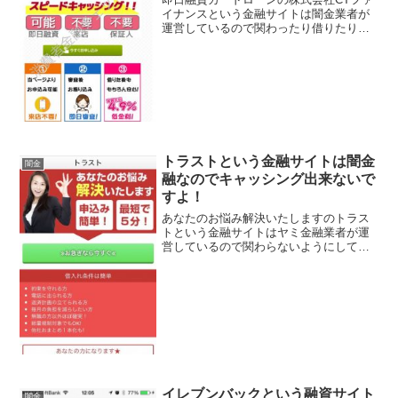
イナンスという金融サイトは闇金業者が
運営しているので関わったり借りたりし
ないように！スピードキャッシング！即
日融資可能、保証人不要、実質金利4.9％
低金利、などといい条件ばかり並べてい
ますが全部ウソです...
トラストという金融サイトは闇金
闇金
融なのでキャッシング出来ないで
すよ！
あなたのお悩み解決いたしますのトラス
トという金融サイトはヤミ金融業者が運
営しているので関わらないようにしてく
ださい！申込み簡単！最短で5分！総量規
制対象でもOK、などといい事ばかり書い
ていますが、全部ウソですよ！会社名：
トラスト住所：東京都...
イレブンバックという融資サイト
闇金