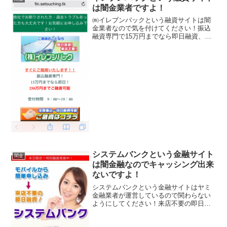
は闇金業者ですよ！
㈱イレブンバックという融資サイトは闇
金業者なので気を付けてください！振込
融資専門で15万円までなら即日融資、最
短5分で融資完了などといい事ばかり書い
ていますがありえませんよ。会社名：㈱
イレブンバック住所：東京都恵比寿1-1-5-
3F登録番号...
システムバンクという金融サイト
闇金
は闇金融なのでキャッシング出来
ないですよ！
システムバンクという金融サイトはヤミ
金融業者が運営しているので関わらない
ようにしてください！来店不要の即日融
資、簡単審査で100％融資、キャンペーン
年率4.6％～、いつでも即日、などといい