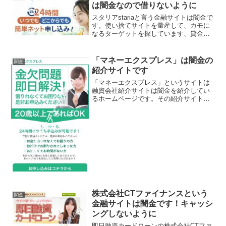
は闇金なので借りないように
スタリアstariaと言う金融サイトは闇金で
す。使い捨てサイトを量産して、カモに
なるターゲットを探しています、貸金会
社は法律で金融庁に登録が義務づけられ
ていますが、その登録をしていない違法
業者なので、絶対に申し込まないように
「マネーエクスプレス」は闇金の
闇金
してください。今...
紹介サイトです
「マネーエクスプレス」というサイトは
融資会社紹介サイトは闇金を紹介してい
るホームページです。その紹介サイトの
内容はほとんど闇金業者につながり、ま
ともな融資を行っている金融業者にはつ
ながりません。金欠問題即日解決、24時
間イツでも申込みが可能...
株式会社CTファイナンスという
闇金
金融サイトは闇金です！キャッシ
ングしないように
即日融資カードローンの株式会社CTファ