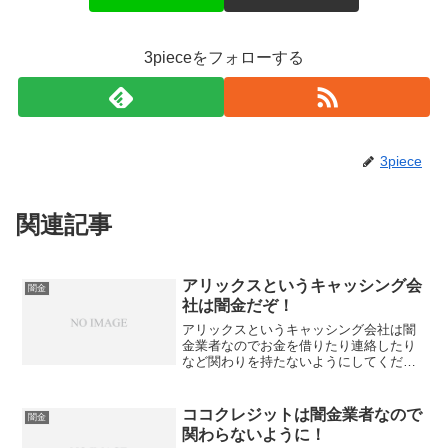
3pieceをフォローする
3piece
関連記事
アリックスというキャッシング会
闇金
社は闇金だぞ！
アリックスというキャッシング会社は闇
金業者なのでお金を借りたり連絡したり
など関わりを持たないようにしてくださ
い！最短15分で融資、実質年率3.7％～
13.5％の低金利で融資可能なんて書いて
いますがウソです。会社名：アリックス
ココクレジットは闇金業者なので
闇金
住所：東京都千代...
関わらないように！