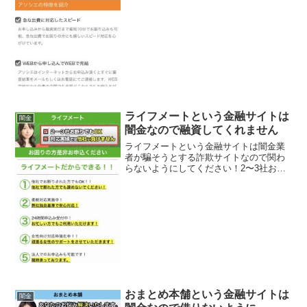
人無、最短10分お申し込み、などと良い
事ばかり書いていますが全部ウソです
よ！会社名：アソシエ...
ライフメートという金融サイトは
闇金
闇金なので融資してくれません
ライフメートという金融サイトは闇金業
者が騙そうとする詐欺サイトなので関わ
らないようにしてください！2〜3社お断
りでもOK！対応実績では他社には負けま
せん！柔軟対応実施中！など書いていま
すが、こんな条件で貸してくれる融資会
社ありえません。誇大...
おまとめ本舗という金融サイトは
闇金