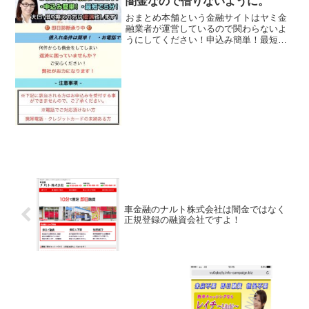
闇金なので借りないように。
おまとめ本舗という金融サイトはヤミ金
融業者が運営しているので関わらないよ
うにしてください！申込み簡単！最短で5
分！大口・借り換えの方は優遇いたしま
す！などといい事ばかり書いています
が、全部ウソですよ！会社名：おまとめ
本舗住所：大田区蒲田5-...
車金融のナルト株式会社は闇金ではなく
正規登録の融資会社ですよ！