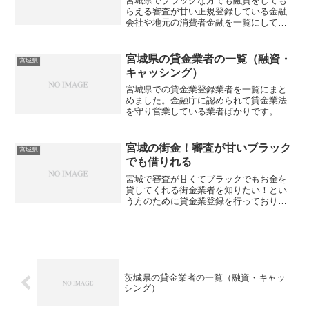
宮城県でブラックな方でも融資をしても
らえる審査が甘い正規登録している金融
会社や地元の消費者金融を一覧にしてご
紹介しています。大手消費者金融や銀行
カードローンでのキャッシング審査に落
ちてしまったり、過去の金融トラブルで
宮城県の貸金業者の一覧（融資・
宮城県
信用情報ブラックとなってしまった方で
キャッシング）
も即日融資でお金を貸してもらえる可能
性がありますよ。ネット申し込みの金融
宮城県での貸金業登録業者を一覧にまと
会社もあります。借金返済などの問題の
めました。金融庁に認められて貸金業法
解決方法もありますので是非一度参考に
を守り営業している業者ばかりです。有
してみてください。
名大手の貸金業者や消費者金融とは違
い、審査も柔軟で他社で審査落ちを経験
した方でも相談に乗ってもらえ、振込融
宮城の街金！審査が甘いブラック
宮城県
資などでキャッシングをしてもらうこと
でも借りれる
が出来ますよ。WEB申し込み可能な審査
の甘い貸金業者も紹介してますので是非
宮城で審査が甘くてブラックでもお金を
一度ご覧になってください。
貸してくれる街金業者を知りたい！とい
う方のために貸金業登録を行っており安
心して申し込みできる会社を紹介してい
ます。街金という言葉のイメージで「悪
徳闇金ではないのか」と心配する方がお
られるかもしれませんが、ここでは金融
庁と都道府県知事に認められた優良な街
金を厳選しております。大手消費者金融
茨城県の貸金業者の一覧（融資・キャッ
とは違い地元の街金は審査基準も独自で
シング）
すし、過去の金融事故履歴よりも現在の
生活を重視して貸付をしてくれます。安