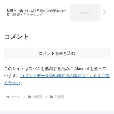
定した収入があり返済できると判断して
もらえれば自己破産や債務整理経験者で
も融資対象になるのは街金の特色です。
秋田市で借りれる秋田県の貸金業者の一
知名度がなくても評判の良い業者はたく
覧（融資・キャッシング）
さんあるのでぜひ参考にして相談してみ
てください。
コメント
コメントを書き込む
このサイトはスパムを低減するために Akismet を使って
います。
コメントデータの処理方法の詳細はこちらをご覧
ください
。
ホーム
地域別
宮城県