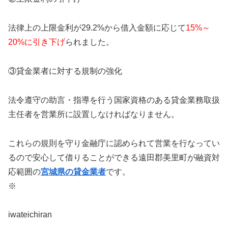
法律上の上限金利が29.2%から借入金額に応じて
15%～
20%に引き下げ
られました。
③貸金業者に対する規制の強化
法令遵守の助言・指導を行う国家資格のある貸金業務取扱
主任者を営業所に設置しなければなりません。
これらの規則を守り金融庁に認められて営業を行なってい
るので安心して借りることができる
遠田郡美里町
が融資対
応範囲の
宮城県の貸金業者
です。
※
iwateichiran