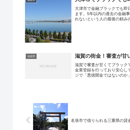
大津市で金融ブラックでも即
ます。5年以内の過去の金融
れないという人の最後の頼み
ル・プロミスなどの大手とは
り今安定した収入があるかど
債務整理歴があっても借りや
滋賀の街金！審査が甘
滋賀県
滋賀で審査が甘くてブラック
金業登録を行っており安心し
ジで「悪徳闇金ではないのか
道府県知事に認められた優良
審査基準も独自ですし、過去
安定した収入があり返済でき
なるのは街金の特色です。知
相談してみてください。
名張市で借りられる三重県の貸