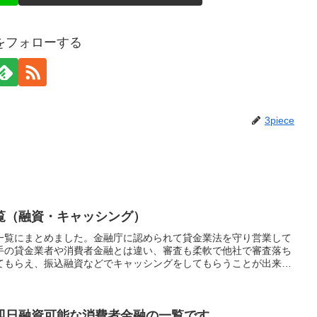
ceをフォローする
3piece
覧（融資・キャッシング）
一覧にまとめました。金融庁に認められて貸金業法を守り営業して
手の貸金業者や消費者金融とは違い、審査も柔軟で他社で審査落ち
てもらえ、振込融資などでキャッシングをしてもらうことが出来ま
審査の甘い貸金業者も紹介してますので是非一度ご覧になってくだ
即日融資可能な消費者金融の一覧です。