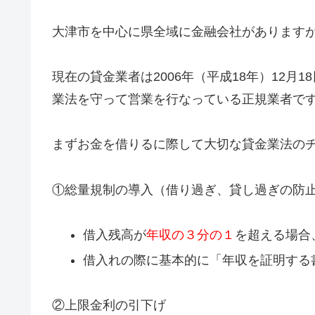
大津市を中心に県全域に金融会社があります
現在の貸金業者は2006年（平成18年）12月1
業法を守って営業を行なっている正規業者で
まずお金を借りるに際して大切な貸金業法の
①総量規制の導入（借り過ぎ、貸し過ぎの防
借入残高が
年収の３分の１
を超える場合
借入れの際に基本的に「年収を証明する
②上限金利の引下げ