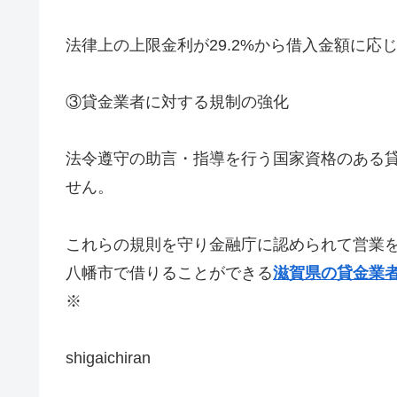
法律上の上限金利が29.2%から借入金額に応
③貸金業者に対する規制の強化
法令遵守の助言・指導を行う国家資格のある
せん。
これらの規則を守り金融庁に認められて営業
八幡市
で借りることができる
滋賀県の貸金業
※
shigaichiran