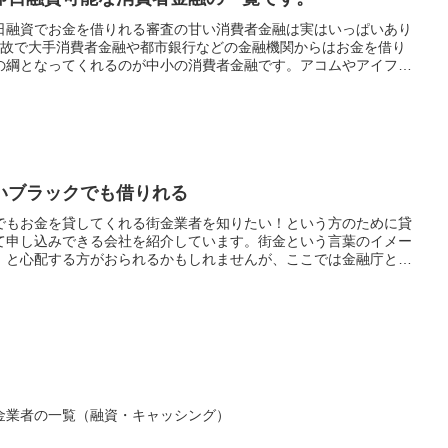
日融資でお金を借りれる審査の甘い消費者金融は実はいっぱいあり
事故で大手消費者金融や都市銀行などの金融機関からはお金を借り
の綱となってくれるのが中小の消費者金融です。アコムやアイフ
違って審査が柔軟で、どちらかと言えば過去の実績や金融事故歴よ
うかでキャッシング審査結果が大きく変わります。自己破産などの
すくなっています。
いブラックでも借りれる
でもお金を貸してくれる街金業者を知りたい！という方のために貸
て申し込みできる会社を紹介しています。街金という言葉のイメー
」と心配する方がおられるかもしれませんが、ここでは金融庁と都
な街金を厳選しております。大手消費者金融とは違い地元の街金は
の金融事故履歴よりも現在の生活を重視して貸付をしてくれます。
ると判断してもらえれば自己破産や債務整理経験者でも融資対象に
名度がなくても評判の良い業者はたくさんあるのでぜひ参考にして
金業者の一覧（融資・キャッシング）