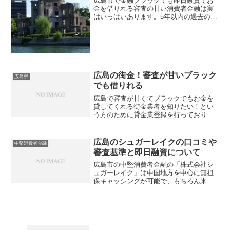
広島市で金融ブラックでも即日融資でお
金を借りれる審査の甘い消費者金融は実
はいっぱいあります。5年以内の過去の金
融事故で大手消費者金融や都市銀行など
の金融機関からはお金を借りれないとい
う人の最後の頼みの綱となってくれるの
が中小の消費者金融です。アコムやアイ
フル・プロミスなどの大手とは違って審
査が柔軟で、どちらかと言えば過去の実
績や金融事故歴より今安定した収入があ
広島の街金！審査が甘いブラック
広島県
るかどうかでキャッシング審査結果が大
でも借りれる
きく変わります。自己破産などの債務整
広島で審査が甘くてブラックでもお金を
理歴があっても借りやすくなっていま
貸してくれる街金業者を知りたい！とい
す。
う方のために貸金業登録を行っており安
心して申し込みできる会社を紹介してい
ます。街金という言葉のイメージで「悪
徳闇金ではないのか」と心配する方がお
広島のシュガーレイクの口コミや
中堅消費者金融
られるかもしれませんが、ここでは金融
審査基準と即日融資について
庁と都道府県知事に認められた優良な街
金を厳選しております。大手消費者金融
広島市の中堅消費者金融の「株式会社シ
とは違い地元の街金は審査基準も独自で
ュガーレイク」は中国地方を中心に無担
すし、過去の金融事故履歴よりも現在の
保キャッシングが可能で、もちろん来店
生活を重視して貸付をしてくれます。安
融資にも対応している金融会社ですよ！
定した収入があり返済できると判断して
中区上八丁掘に本社があり、設立は2017
もらえれば自己破産や債務整理経験者で
年と最近できた貸金業者で、新規顧客の
も融資対象になるのは街金の特色です。
獲得にかなり力を入れ...
知名度がなくても評判の良い業者はたく
さんあるのでぜひ参考にして相談してみ