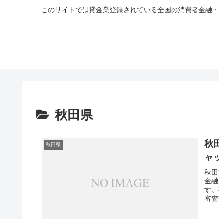
このサイトでは貸金業登録されている全国の消費者金融・
秋田県
秋
秋田県
ャ
秋田
金融
す。
審査
ッシ
甘い