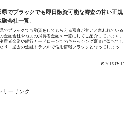
者でも融資対象になるのは街金の特色です。知名度がなくても評
良い業者はたくさんあるのでぜひ参考にして相談してみてくださ
田県でブラックでも即日融資可能な審査の甘い正規
金融会社一覧。
県でブラックでも融資をしてもらえる審査が甘いと言われている
の金融会社や地元の消費者金融を一覧にしてご紹介しています。
消費者金融や銀行カードローンでのキャッシング審査に落ちてし
たり、過去の金融トラブルで信用情報ブラックとなってしまった
も即日融資でお金を貸してもらえる可能性がありますよ。借金返
どの問題の解決方法もありますので是非一度参考にしてみてくだ
。
2016.05.11
ンサーリンク