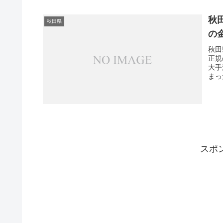
経験
判の
い。
秋
秋田県
の
秋田
正規
大手
まっ
方で
済な
さい
スポ