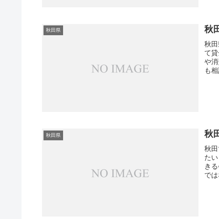
秋
秋田県
秋田
て貸
や消
も相
とが
ます
秋
秋田県
秋田
たい
きる
では
金融
大手
金融
した