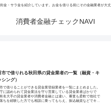
街金・サラ金を紹介しています。お金を借りる前にその金融業者が大丈
消費者金融チェックNAVI
田市で借りれる秋田県の貸金業者の一覧（融資・キ
ッシング）
市で借りることができる貸金業登録業者を一覧にまとめました。
庁に認められて貸金業法を守り営業している貸金業者ばかりで
有名大手の貸金業者や消費者金融とは違い、審査も柔軟で他社で
落ちを経験した方でも相談に乗ってもらえ、振込融資などでキャ
ングをしてもらうことが出来ますよ。WEB申し込み可能な審査の
貸金業者も紹介してますので是非一度ご覧になってください。