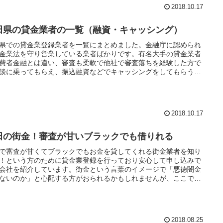
2018.10.17
田県の貸金業者の一覧（融資・キャッシング）
県での貸金業登録業者を一覧にまとめました。金融庁に認められ
金業法を守り営業している業者ばかりです。有名大手の貸金業者
費者金融とは違い、審査も柔軟で他社で審査落ちを経験した方で
談に乗ってもらえ、振込融資などでキャッシングをしてもらうこ
出来ますよ。WEB申し込み可能な審査の甘い貸金業者も紹介して
ので是非一度ご覧になってください。
2018.10.17
田の街金！審査が甘いブラックでも借りれる
で審査が甘くてブラックでもお金を貸してくれる街金業者を知り
！という方のために貸金業登録を行っており安心して申し込みで
会社を紹介しています。街金という言葉のイメージで「悪徳闇金
ないのか」と心配する方がおられるかもしれませんが、ここでは
庁と都道府県知事に認められた優良な街金を厳選しております。
消費者金融とは違い地元の街金は審査基準も独自ですし、過去の
事故履歴よりも現在の生活を重視して貸付をしてくれます。安定
収入があり返済できると判断してもらえれば自己破産や債務整理
2018.08.25